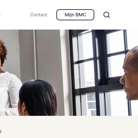
igheid en privacy
C
Contact
Mijn BMC
g