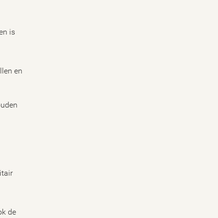
en is
llen en
ouden
tair
ok de