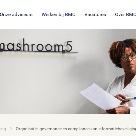
SROI voor maatschappelijke
en
ng
es
organisaties
Veil
en
ie
tie
Onze adviseurs
Werken bij BMC
Vacatures
Over BM
ging
Organisatie, governance en compliance van informatiebeveiligin