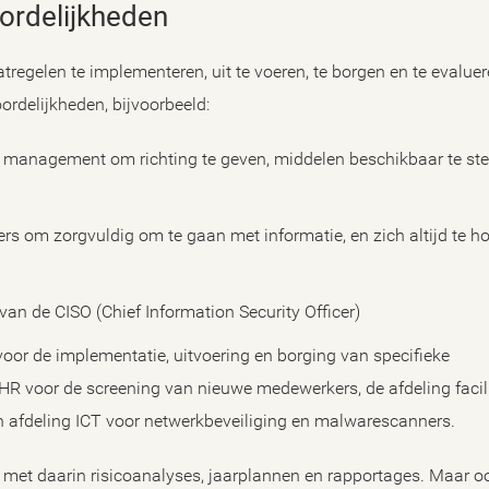
oordelijkheden
gelen te implementeren, uit te voeren, te borgen en te evaluer
ordelijkheden, bijvoorbeeld:
n management om richting te geven, middelen beschikbaar te ste
s om zorgvuldig om te gaan met informatie, en zich altijd te h
an de CISO (Chief Information Security Officer)
voor de implementatie, uitvoering en borging van specifieke
HR voor de screening van nieuwe medewerkers, de afdeling facili
n afdeling ICT voor netwerkbeveiliging en malwarescanners.
, met daarin risicoanalyses, jaarplannen en rapportages. Maar o