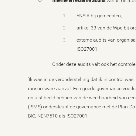
Interne en externe audits
vanuit de afde
ENSIA bij gemeenten,
artikel 33 van de Wpg bij or
externe audits van organisat
ISO27001.
Onder deze audits valt ook het controle
‘Ik was in de veronderstelling dat ik in control w
ransomware-aanval. Een goede governance voorkom
onjuist beeld hebben van de weerbaarheid van ee
(ISMS) ondersteunt de governance met de Plan-Do-
BIO, NEN7510 als ISO27001.