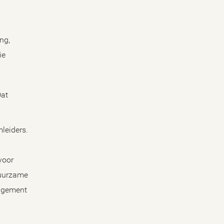
ng,
ie
Dat
mleiders.
voor
 duurzame
nagement