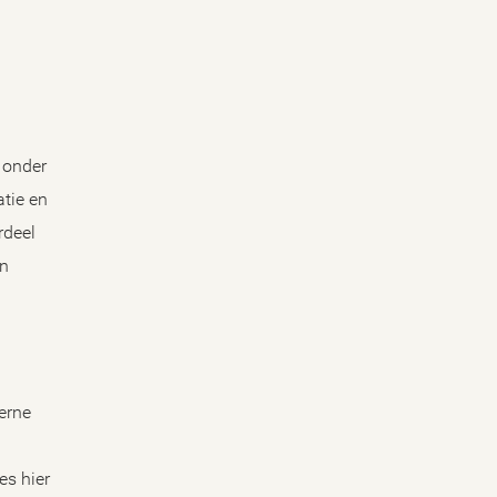
e onder
atie en
rdeel
an
erne
es hier