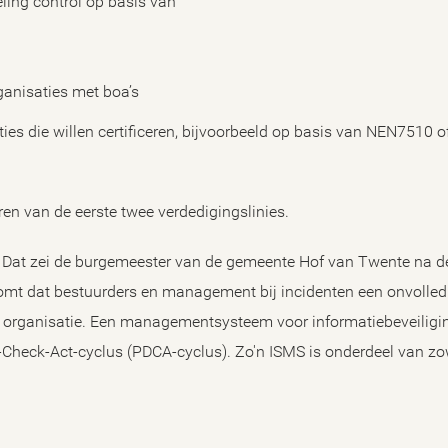
ling control op basis van
ganisaties met boa’s
ies die willen certificeren, bijvoorbeeld op basis van NEN7510 o
ren van de eerste twee verdedigingslinies.
as.’ Dat zei de burgemeester van de gemeente Hof van Twente na d
t dat bestuurders en management bij incidenten een onvolled
n organisatie. Een managementsysteem voor informatiebeveiligi
Check-Act-cyclus (PDCA-cyclus). Zo'n ISMS is onderdeel van zo