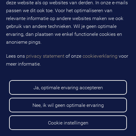
deze website als op websites van derden. In onze e-mails
passen we dit ook toe. Voor het optimaliseren van
Uw bericht
relevante informatie op andere websites maken we ook
gebruik van andere technieken. Wil je geen optimale
ervaring, dan plaatsen we enkel functionele cookies en
anonieme pings.
Schrijf hier uw bericht
Lees ons
privacy statement
of onze
cookieverklaring
voor
meer informatie.
Ik geef BMC toestemming om mij via e-mail
op de hoogte te houden van BMC-nieuws,
opleidingen, events, overige dienstverlening
en (HR-)ontwikkelingen.
Ja, optimale ervaring accepteren
Uw privacy is belangrijk voor ons. BMC gaat zorgvuldig om
Nee, ik wil geen optimale ervaring
met uw persoonsgegevens, zie hierover meer in ons
privacy
statement
Cookie instellingen