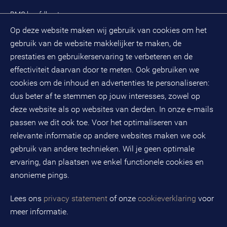
Zoek een adviseur
BMC hoofdkantoor
Pers
Op deze website maken wij gebruik van cookies om het
(033) 496 52 00
Evenementen
gebruik van de website makkelijker te maken, de
Databankweg 26 D
3821 AL
Amersfoort
prestaties en gebruikerservaring te verbeteren en de
Postbus 490
effectiviteit daarvan door te meten. Ook gebruiken we
3800 AL
Amersfoort
cookies om de inhoud en advertenties te personaliseren:
dus beter af te stemmen op jouw interesses, zowel op
KvK-nummer: 32078667
BTW-nummer: NL808663598B01
deze website als op websites van derden. In onze e-mails
passen we dit ook toe. Voor het optimaliseren van
relevante informatie op andere websites maken we ook
Volg ons op social media
gebruik van andere technieken. Wil je geen optimale
ervaring, dan plaatsen we enkel functionele cookies en
anonieme pings.
BMC is een geregistreerd handelsmerk van BMC groep B.V.
Lees ons
privacy statement
of onze
cookieverklaring
voor
meer informatie.
Copyright © 2026 BMC