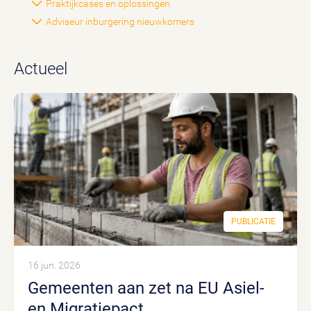
Praktijkcases en oplossingen
Adviseur inburgering nieuwkomers
Actueel
PUBLICATIE
16 jun. 2026
Gemeenten aan zet na EU Asiel-
en Migratiepact