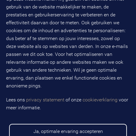
(033) 496 52 00
Evenementen
gebruik van de website makkelijker te maken, de
Databankweg 26 D
3821 AL
Amersfoort
prestaties en gebruikerservaring te verbeteren en de
Postbus 490
effectiviteit daarvan door te meten. Ook gebruiken we
3800 AL
Amersfoort
cookies om de inhoud en advertenties te personaliseren:
dus beter af te stemmen op jouw interesses, zowel op
KvK-nummer: 32078667
BTW-nummer: NL808663598B01
deze website als op websites van derden. In onze e-mails
passen we dit ook toe. Voor het optimaliseren van
relevante informatie op andere websites maken we ook
Volg ons op social media
gebruik van andere technieken. Wil je geen optimale
ervaring, dan plaatsen we enkel functionele cookies en
anonieme pings.
BMC is een geregistreerd handelsmerk van BMC groep B.V.
Lees ons
privacy statement
of onze
cookieverklaring
voor
meer informatie.
Copyright © 2026 BMC
Voorwaarden
Privacy statement
Ja, optimale ervaring accepteren
Cookies
Disclaimer
Sitemap