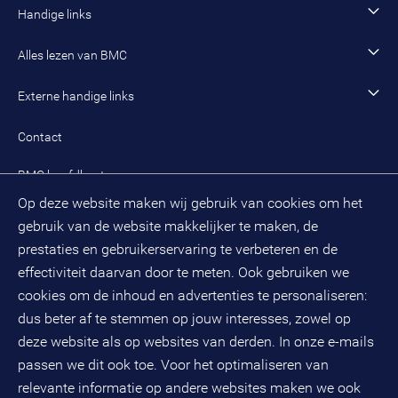
Onze organisatie
Handige links
Werken als managing consultant
Duurzaam BMC
Ons werk
Algemeen contact
Alles lezen van BMC
Leren en ontwikkelen
Aanmelden BMC-nieuwsbrief
Alle artikelen
Externe handige links
Onze cultuur en organisatie
Inloggen mijn BMC
Praktijkcases
Meest gestelde vragen mijn BMC
Public spirit
Contact
Oplossingen
Zoek een adviseur
BMC hoofdkantoor
Pers
Op deze website maken wij gebruik van cookies om het
(033) 496 52 00
Evenementen
gebruik van de website makkelijker te maken, de
Databankweg 26 D
3821 AL
Amersfoort
prestaties en gebruikerservaring te verbeteren en de
Postbus 490
effectiviteit daarvan door te meten. Ook gebruiken we
3800 AL
Amersfoort
cookies om de inhoud en advertenties te personaliseren:
dus beter af te stemmen op jouw interesses, zowel op
KvK-nummer: 32078667
BTW-nummer: NL808663598B01
deze website als op websites van derden. In onze e-mails
passen we dit ook toe. Voor het optimaliseren van
relevante informatie op andere websites maken we ook
Volg ons op social media