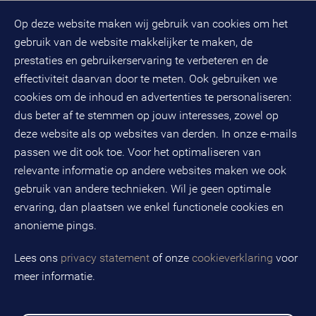
BMC hoofdkantoor
Pers
Op deze website maken wij gebruik van cookies om het
(033) 496 52 00
Evenementen
gebruik van de website makkelijker te maken, de
Databankweg 26 D
3821 AL
Amersfoort
prestaties en gebruikerservaring te verbeteren en de
Postbus 490
effectiviteit daarvan door te meten. Ook gebruiken we
3800 AL
Amersfoort
cookies om de inhoud en advertenties te personaliseren:
dus beter af te stemmen op jouw interesses, zowel op
KvK-nummer: 32078667
BTW-nummer: NL808663598B01
deze website als op websites van derden. In onze e-mails
passen we dit ook toe. Voor het optimaliseren van
relevante informatie op andere websites maken we ook
Volg ons op social media
gebruik van andere technieken. Wil je geen optimale
ervaring, dan plaatsen we enkel functionele cookies en
anonieme pings.
BMC is een geregistreerd handelsmerk van BMC groep B.V.
Lees ons
privacy statement
of onze
cookieverklaring
voor
meer informatie.
Copyright © 2026 BMC
Voorwaarden
Privacy statement