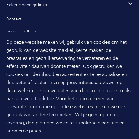
Alle artikelen
Externe handige links
Onze cultuur en organisatie
Inloggen mijn BMC
Praktijkcases
Meest gestelde vragen mijn BMC
Public spirit
Contact
Oplossingen
Zoek een adviseur
BMC hoofdkantoor
Pers
Op deze website maken wij gebruik van cookies om het
(033) 496 52 00
Evenementen
gebruik van de website makkelijker te maken, de
Databankweg 26 D
3821 AL
Amersfoort
prestaties en gebruikerservaring te verbeteren en de
Postbus 490
effectiviteit daarvan door te meten. Ook gebruiken we
3800 AL
Amersfoort
cookies om de inhoud en advertenties te personaliseren:
dus beter af te stemmen op jouw interesses, zowel op
KvK-nummer: 32078667
BTW-nummer: NL808663598B01
deze website als op websites van derden. In onze e-mails
passen we dit ook toe. Voor het optimaliseren van
relevante informatie op andere websites maken we ook
Volg ons op social media
gebruik van andere technieken. Wil je geen optimale
ervaring, dan plaatsen we enkel functionele cookies en
anonieme pings.