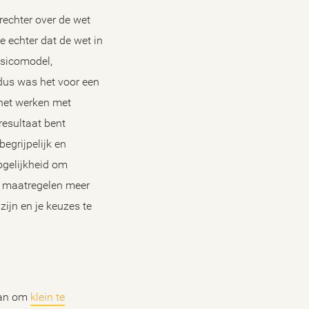
rechter over de wet
e echter dat de wet in
isicomodel,
 dus was het voor een
 het werken met
resultaat bent
egrijpelijk en
mogelijkheid om
e maatregelen meer
ijn en je keuzes te
aan om
klein te