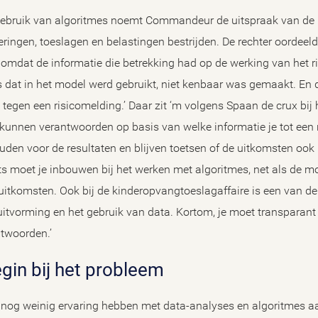
t gebruik van algoritmes noemt Commandeur de uitspraak van de 
eringen, toeslagen en belastingen bestrijden. De rechter oordeeld
 omdat de informatie die betrekking had op de werking van het r
es dat in het model werd gebruikt, niet kenbaar was gemaakt. En
n tegen een risicomelding.’ Daar zit ‘m volgens Spaan de crux bij
 kunnen verantwoorden op basis van welke informatie je tot een 
en voor de resultaten en blijven toetsen of de uitkomsten ook b
oets moet je inbouwen bij het werken met algoritmes, net als de 
uitkomsten. Ook bij de kinderopvangtoeslagaffaire is een van d
itvorming en het gebruik van data. Kortom, je moet transparant z
ntwoorden.’
egin bij het probleem
 nog weinig ervaring hebben met data-analyses en algoritmes 