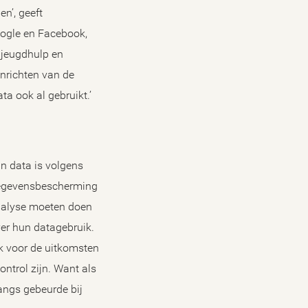
n’, geeft
oogle en Facebook,
 jeugdhulp en
inrichten van de
ta ook al gebruikt.’
an data is volgens
Gegevensbescherming
oanalyse moeten doen
ver hun datagebruik.
ak voor de uitkomsten
ontrol zijn. Want als
langs gebeurde bij