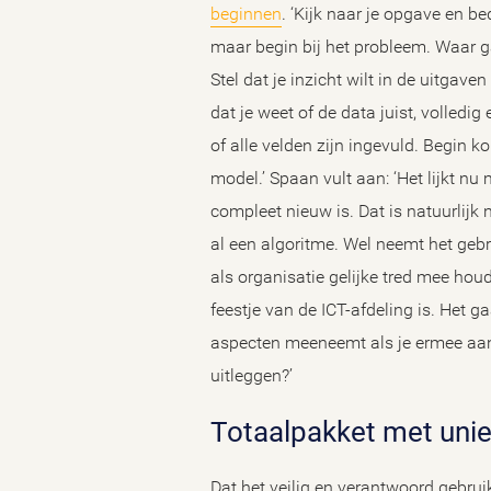
beginnen
. ‘Kijk naar je opgave en b
maar begin bij het probleem. Waar ga
Stel dat je inzicht wilt in de uitgav
dat je weet of de data juist, volledig
of alle velden zijn ingevuld. Begin ko
model.’ Spaan vult aan: ‘Het lijkt n
compleet nieuw is. Dat is natuurlijk n
al een algoritme. Wel neemt het geb
als organisatie gelijke tred mee hou
feestje van de ICT-afdeling is. Het g
aspecten meeneemt als je ermee aan d
uitleggen?’
Totaalpakket met uni
Dat het veilig en verantwoord gebrui