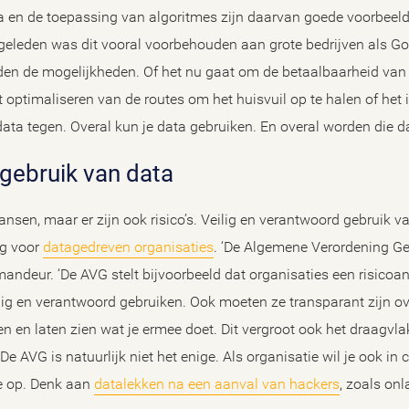
a en de toepassing van algoritmes zijn daarvan goede voorbeelde
geleden was dit vooral voorbehouden aan grote bedrijven als G
en de mogelijkheden. Of het nu gaat om de betaalbaarheid van
optimaliseren van de routes om het huisvuil op te halen of het 
ata tegen. Overal kun je data gebruiken. En overal worden die da
 gebruik van data
ansen, maar er zijn ook risico’s. Veilig en verantwoord gebruik v
ng voor
datagedreven organisaties
. ‘De Algemene Verordening 
mmandeur. ‘De AVG stelt bijvoorbeeld dat organisaties een risic
lig en verantwoord gebruiken. Ook moeten ze transparant zijn o
n en laten zien wat je ermee doet. Dit vergroot ook het draagvl
e AVG is natuurlijk niet het enige. Als organisatie wil je ook in c
de op. Denk aan
datalekken na een aanval van hackers
, zoals on