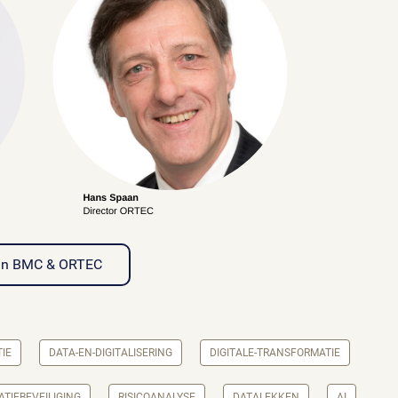
 van BMC & ORTEC
TIE
DATA-EN-DIGITALISERING
DIGITALE-TRANSFORMATIE
TIEBEVEILIGING
RISICOANALYSE
DATALEKKEN
AI