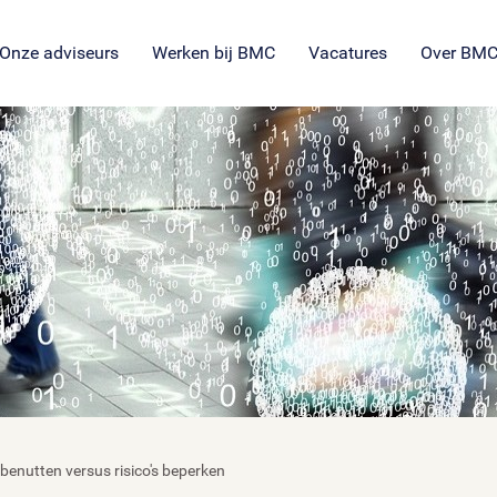
SROI voor maatschappelijke
en
ng
es
organisaties
Veil
en
ie
tie
Onze adviseurs
Werken bij BMC
Vacatures
Over BM
benutten versus risico's beperken