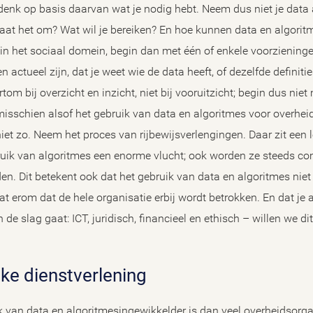
edenk op basis daarvan wat je nodig hebt. Neem dus niet je data
at het om? Wat wil je bereiken? En hoe kunnen data en algoritme
en in het sociaal domein, begin dan met één of enkele voorzieninge
 en actueel zijn, dat je weet wie de data heeft, of dezelfde definit
rtom bij overzicht en inzicht, niet bij vooruitzicht; begin dus nie
u misschien alsof het gebruik van data en algoritmes voor overhe
iet zo. Neem het proces van rijbewijsverlengingen. Daar zit een le
ruik van algoritmes een enorme vlucht; ook worden ze steeds co
den. Dit betekent ook dat het gebruik van data en algoritmes niet
aat erom dat de hele organisatie erbij wordt betrokken. En dat je 
e slag gaat: ICT, juridisch, financieel en ethisch – willen we d
eke dienstverlening
k van data en algoritmesingewikkelder is dan veel overheidsorga