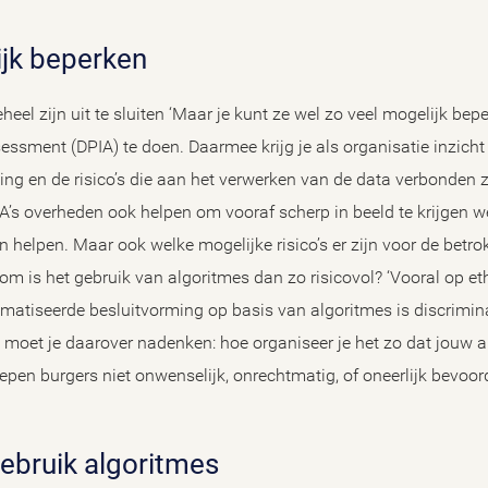
lijk beperken
heel zijn uit te sluiten ‘Maar je kunt ze wel zo veel mogelijk bep
ssment (DPIA) te doen. Daarmee krijg je als organisatie inzicht
ing en de risico’s die aan het verwerken van de data verbonden zi
’s overheden ook helpen om vooraf scherp in beeld te krijgen w
n helpen. Maar ook welke mogelijke risico’s er zijn voor de betr
rom is het gebruik van algoritmes dan zo risicovol? ‘Vooral op et
tomatiseerde besluitvorming op basis van algoritmes is discrimin
ie moet je daarover nadenken: hoe organiseer je het zo dat jouw a
epen burgers niet onwenselijk, onrechtmatig, of oneerlijk bevoo
 gebruik algoritmes