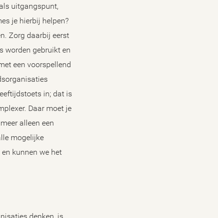
 als uitgangspunt,
s je hierbij helpen?
n. Zorg daarbij eerst
ies worden gebruikt en
t met een voorspellend
idsorganisaties
eftijdstoets in; dat is
mplexer. Daar moet je
 meer alleen een
alle mogelijke
it en kunnen we het
nisaties denken, is