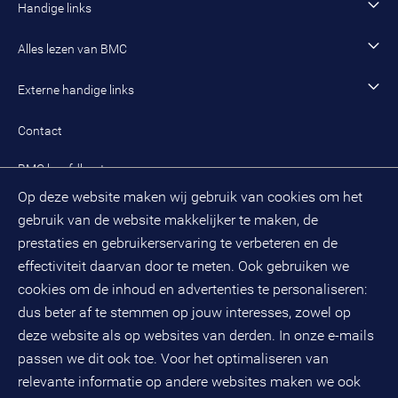
Onze organisatie
Handige links
Werken als managing consultant
Duurzaam BMC
Ons werk
Algemeen contact
Alles lezen van BMC
Leren en ontwikkelen
Aanmelden BMC-nieuwsbrief
Alle artikelen
Externe handige links
Onze cultuur en organisatie
Inloggen mijn BMC
Praktijkcases
Meest gestelde vragen mijn BMC
Public spirit
Contact
Oplossingen
Zoek een adviseur
BMC hoofdkantoor
Pers
Op deze website maken wij gebruik van cookies om het
(033) 496 52 00
Evenementen
gebruik van de website makkelijker te maken, de
Databankweg 26 D
3821 AL
Amersfoort
prestaties en gebruikerservaring te verbeteren en de
Postbus 490
effectiviteit daarvan door te meten. Ook gebruiken we
3800 AL
Amersfoort
cookies om de inhoud en advertenties te personaliseren:
dus beter af te stemmen op jouw interesses, zowel op
KvK-nummer: 32078667
BTW-nummer: NL808663598B01
deze website als op websites van derden. In onze e-mails
passen we dit ook toe. Voor het optimaliseren van
relevante informatie op andere websites maken we ook
Volg ons op social media