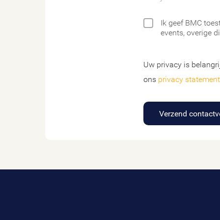
Ik geef BMC toes
events, overige d
Uw privacy is belangr
ons
privacy statement
Verzend contactv