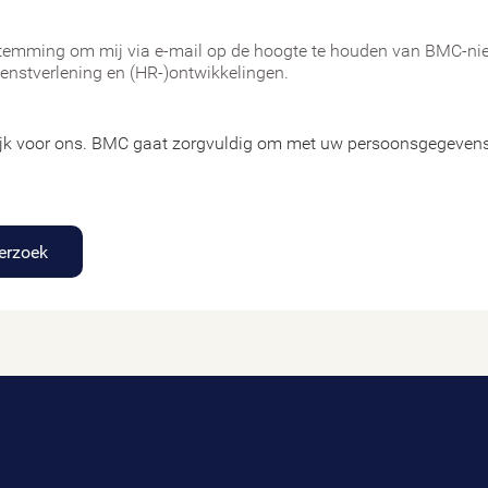
temming om mij via e-mail op de hoogte te houden van BMC-nie
ienstverlening en (HR-)ontwikkelingen.
ijk voor ons. BMC gaat zorgvuldig om met uw persoonsgegevens,
erzoek