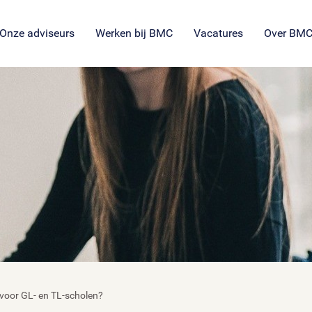
SROI voor maatschappelijke
en
ng
es
organisaties
Veil
en
ie
tie
Onze adviseurs
Werken bij BMC
Vacatures
Over BM
voor GL- en TL-scholen?