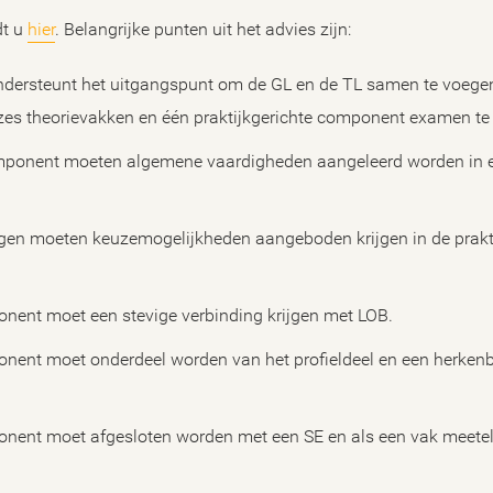
dt u
hier
. Belangrijke punten uit het advies zijn:
ndersteunt het uitgangspunt om de GL en de TL samen te voegen 
es theorievakken en één praktijkgerichte component examen te 
component moeten algemene vaardigheden aangeleerd worden in 
ngen moeten keuzemogelijkheden aangeboden krijgen in de prakt
onent moet een stevige verbinding krijgen met LOB.
onent moet onderdeel worden van het profieldeel en een herkenba
onent moet afgesloten worden met een SE en als een vak meetell