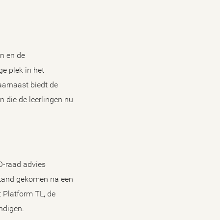
en en de
e plek in het
aarnaast biedt de
 die de leerlingen nu
O-raad advies
 stand gekomen na een
t Platform TL, de
ndigen.