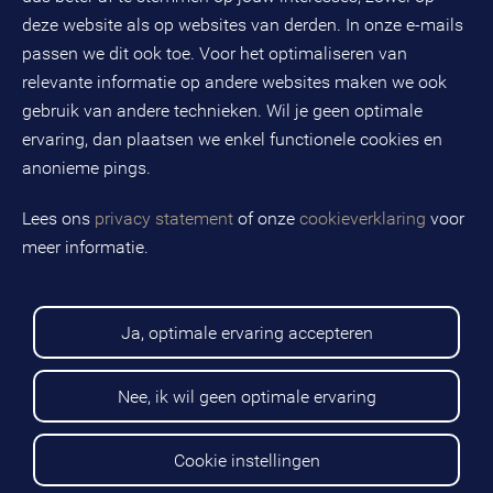
BTW-nummer: NL808663598B01
deze website als op websites van derden. In onze e-mails
passen we dit ook toe. Voor het optimaliseren van
relevante informatie op andere websites maken we ook
Volg ons op social media
gebruik van andere technieken. Wil je geen optimale
ervaring, dan plaatsen we enkel functionele cookies en
anonieme pings.
BMC is een geregistreerd handelsmerk van BMC groep B.V.
Lees ons
privacy statement
of onze
cookieverklaring
voor
meer informatie.
Copyright © 2026 BMC
Voorwaarden
Privacy statement
Ja, optimale ervaring accepteren
Cookies
Disclaimer
Sitemap
Nee, ik wil geen optimale ervaring
Cookie instellingen