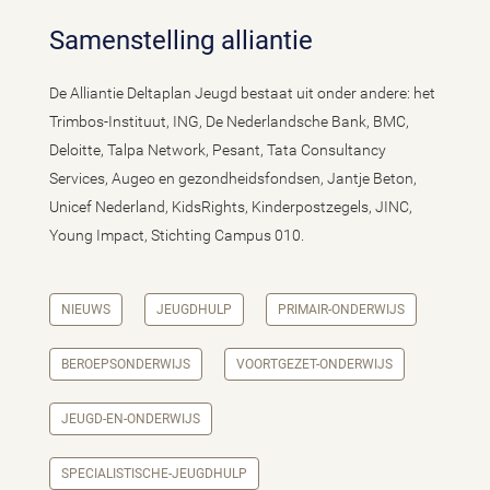
Samenstelling alliantie
De Alliantie Deltaplan Jeugd bestaat uit onder andere: het
Trimbos-Instituut, ING, De Nederlandsche Bank, BMC,
Deloitte, Talpa Network, Pesant, Tata Consultancy
Services, Augeo en gezondheidsfondsen, Jantje Beton,
Unicef Nederland, KidsRights, Kinderpostzegels, JINC,
Young Impact, Stichting Campus 010.
NIEUWS
JEUGDHULP
PRIMAIR-ONDERWIJS
BEROEPSONDERWIJS
VOORTGEZET-ONDERWIJS
JEUGD-EN-ONDERWIJS
SPECIALISTISCHE-JEUGDHULP