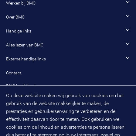
Vacature zoeken
Werken bij BMC
Sociaal domein
Werving en selectie
Open sollicitatie
Wonen en woningcorporaties
Opleidingen
Werken als adviseur
Over BMC
Incompany- en maatwerkopleidingen en trainingen
Werken als senior adviseur
Onze organisatie
Handige links
Werken als managing consultant
Duurzaam BMC
Ons werk
Algemeen contact
Alles lezen van BMC
Leren en ontwikkelen
Aanmelden BMC-nieuwsbrief
Alle artikelen
Externe handige links
Onze cultuur en organisatie
Inloggen mijn BMC
Praktijkcases
Meest gestelde vragen mijn BMC
Public spirit
Contact
Oplossingen
Zoek een adviseur
BMC hoofdkantoor
Pers
Op deze website maken wij gebruik van cookies om het
(033) 496 52 00
Evenementen
gebruik van de website makkelijker te maken, de
Databankweg 26 D
3821 AL
Amersfoort
prestaties en gebruikerservaring te verbeteren en de
Postbus 490
effectiviteit daarvan door te meten. Ook gebruiken we
3800 AL
Amersfoort
cookies om de inhoud en advertenties te personaliseren:
dus beter af te stemmen op jouw interesses, zowel op
KvK-nummer: 32078667