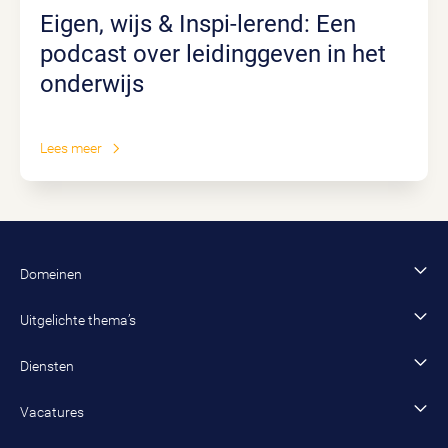
Eigen, wijs & Inspi-lerend: Een
podcast over leidinggeven in het
onderwijs
Lees meer
Domeinen
Financiën en control
Uitgelichte thema’s
Bestuur en organisatie
AI
Diensten
Data en dienstverlening
Fysiek domein
Advies en onderzoek
Vacatures
Jeugd en onderwijs
Inzet van adviseurs, interim-managers en trainees