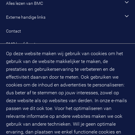
Ons werk
Algemeen contact
Alles lezen van BMC
Leren en ontwikkelen
Aanmelden BMC-nieuwsbrief
Alle artikelen
Externe handige links
Onze cultuur en organisatie
Inloggen mijn BMC
Praktijkcases
Meest gestelde vragen mijn BMC
Public spirit
Contact
Oplossingen
Zoek een adviseur
BMC hoofdkantoor
Pers
Op deze website maken wij gebruik van cookies om het
(033) 496 52 00
Evenementen
gebruik van de website makkelijker te maken, de
Databankweg 26 D
3821 AL
Amersfoort
prestaties en gebruikerservaring te verbeteren en de
Postbus 490
effectiviteit daarvan door te meten. Ook gebruiken we
3800 AL
Amersfoort
cookies om de inhoud en advertenties te personaliseren:
dus beter af te stemmen op jouw interesses, zowel op
KvK-nummer: 32078667
BTW-nummer: NL808663598B01
deze website als op websites van derden. In onze e-mails
passen we dit ook toe. Voor het optimaliseren van
relevante informatie op andere websites maken we ook
Volg ons op social media
gebruik van andere technieken. Wil je geen optimale
ervaring, dan plaatsen we enkel functionele cookies en