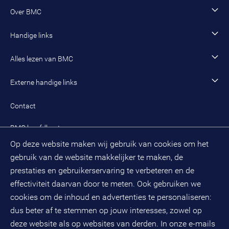
Open sollicitatie
Wonen en woningcorporaties
Opleidingen
Werken als adviseur
Over BMC
Incompany- en maatwerkopleidingen en trainingen
Werken als senior adviseur
Onze organisatie
Handige links
Werken als managing consultant
Duurzaam BMC
Ons werk
Algemeen contact
Alles lezen van BMC
Leren en ontwikkelen
Aanmelden BMC-nieuwsbrief
Alle artikelen
Externe handige links
Onze cultuur en organisatie
Inloggen mijn BMC
Praktijkcases
Meest gestelde vragen mijn BMC
Public spirit
Contact
Oplossingen
Zoek een adviseur
BMC hoofdkantoor
Pers
Op deze website maken wij gebruik van cookies om het
(033) 496 52 00
Evenementen
gebruik van de website makkelijker te maken, de
Databankweg 26 D
3821 AL
Amersfoort
prestaties en gebruikerservaring te verbeteren en de
Postbus 490
effectiviteit daarvan door te meten. Ook gebruiken we
3800 AL
Amersfoort
cookies om de inhoud en advertenties te personaliseren:
dus beter af te stemmen op jouw interesses, zowel op
KvK-nummer: 32078667
BTW-nummer: NL808663598B01
deze website als op websites van derden. In onze e-mails