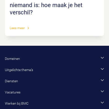
niemand is: hoe maak je het
verschil?
Lees meer
Domeinen
Financiën en control
Uitgelichte thema’s
Bestuur en organisatie
AI
Diensten
Data en dienstverlening
Fysiek domein
Advies en onderzoek
Vacatures
Jeugd en onderwijs
Inzet van adviseurs, interim-managers en trainees
Vacature zoeken
Werken bij BMC
Sociaal domein
Werving en selectie