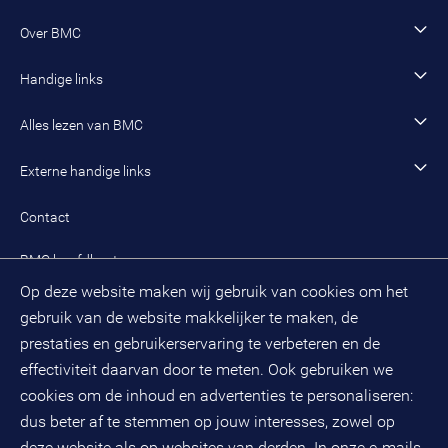
Open sollicitatie
Wonen en woningcorporaties
Opleidingen
Werken als adviseur
Over BMC
Incompany- en maatwerkopleidingen en trainingen
Werken als senior adviseur
Onze organisatie
Handige links
Werken als managing consultant
Duurzaam BMC
Ons werk
Algemeen contact
Alles lezen van BMC
Leren en ontwikkelen
Aanmelden BMC-nieuwsbrief
Alle artikelen
Externe handige links
Onze cultuur en organisatie
Inloggen mijn BMC
Praktijkcases
Meest gestelde vragen mijn BMC
Public spirit
Contact
Oplossingen
Zoek een adviseur
BMC hoofdkantoor
Pers
Op deze website maken wij gebruik van cookies om het
(033) 496 52 00
Evenementen
gebruik van de website makkelijker te maken, de
Databankweg 26 D
3821 AL
Amersfoort
prestaties en gebruikerservaring te verbeteren en de
Postbus 490
effectiviteit daarvan door te meten. Ook gebruiken we
3800 AL
Amersfoort
cookies om de inhoud en advertenties te personaliseren:
dus beter af te stemmen op jouw interesses, zowel op
KvK-nummer: 32078667
BTW-nummer: NL808663598B01
deze website als op websites van derden. In onze e-mails