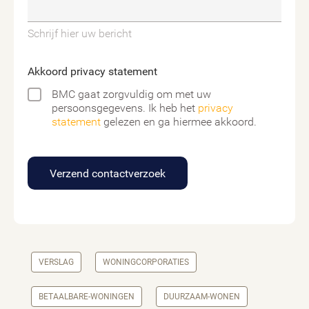
Schrijf hier uw bericht
Akkoord privacy statement
BMC gaat zorgvuldig om met uw
persoonsgegevens. Ik heb het
privacy
statement
gelezen en ga hiermee akkoord.
Verzend contactverzoek
VERSLAG
WONINGCORPORATIES
BETAALBARE-WONINGEN
DUURZAAM-WONEN