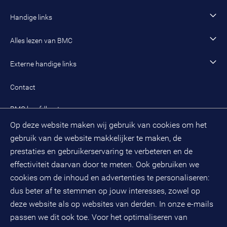
Incompany- en maatwerkopleidingen en trainingen
Werken als senior adviseur
Onze organisatie
Handige links
Werken als managing consultant
Duurzaam BMC
Ons werk
Algemeen contact
Alles lezen van BMC
Leren en ontwikkelen
Aanmelden BMC-nieuwsbrief
Alle artikelen
Externe handige links
Onze cultuur en organisatie
Inloggen mijn BMC
Praktijkcases
Meest gestelde vragen mijn BMC
Public spirit
Contact
Oplossingen
Zoek een adviseur
BMC hoofdkantoor
Pers
Op deze website maken wij gebruik van cookies om het
(033) 496 52 00
Evenementen
gebruik van de website makkelijker te maken, de
Databankweg 26 D
3821 AL
Amersfoort
prestaties en gebruikerservaring te verbeteren en de
Postbus 490
effectiviteit daarvan door te meten. Ook gebruiken we
3800 AL
Amersfoort
cookies om de inhoud en advertenties te personaliseren:
KvK-nummer: 32078667
dus beter af te stemmen op jouw interesses, zowel op
BTW-nummer: NL808663598B01
deze website als op websites van derden. In onze e-mails
passen we dit ook toe. Voor het optimaliseren van