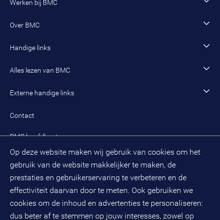
Vacature zoeken
Werken bij BMC
Sociaal domein
Werving en selectie
Open sollicitatie
Wonen en woningcorporaties
Opleidingen
Werken als adviseur
Over BMC
Incompany- en maatwerkopleidingen en trainingen
Werken als senior adviseur
Onze organisatie
Handige links
Werken als managing consultant
Duurzaam BMC
Ons werk
Algemeen contact
Alles lezen van BMC
Leren en ontwikkelen
Aanmelden BMC-nieuwsbrief
Alle artikelen
Externe handige links
Onze cultuur en organisatie
Inloggen mijn BMC
Praktijkcases
Meest gestelde vragen mijn BMC
Public spirit
Contact
Oplossingen
Zoek een adviseur
BMC hoofdkantoor
Pers
Op deze website maken wij gebruik van cookies om het
(033) 496 52 00
Evenementen
gebruik van de website makkelijker te maken, de
Databankweg 26 D
3821 AL
Amersfoort
prestaties en gebruikerservaring te verbeteren en de
Postbus 490
effectiviteit daarvan door te meten. Ook gebruiken we
3800 AL
Amersfoort
cookies om de inhoud en advertenties te personaliseren:
dus beter af te stemmen op jouw interesses, zowel op
KvK-nummer: 32078667