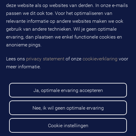
BTW-nummer: NL808663598B01
deze website als op websites van derden. In onze e-mails
passen we dit ook toe. Voor het optimaliseren van
relevante informatie op andere websites maken we ook
Volg ons op social media
gebruik van andere technieken. Wil je geen optimale
ervaring, dan plaatsen we enkel functionele cookies en
anonieme pings.
BMC is een geregistreerd handelsmerk van BMC groep B.V.
Lees ons
privacy statement
of onze
cookieverklaring
voor
meer informatie.
Copyright © 2026 BMC
Voorwaarden
Privacy statement
Ja, optimale ervaring accepteren
Cookies
Disclaimer
Sitemap
Nee, ik wil geen optimale ervaring
Cookie instellingen