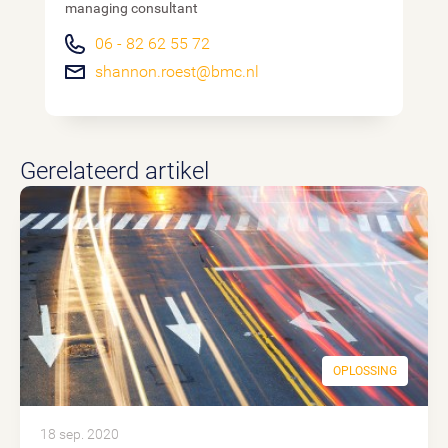
managing consultant
06 - 82 62 55 72
shannon.roest@bmc.nl
Gerelateerd artikel
OPLOSSING
18 sep. 2020