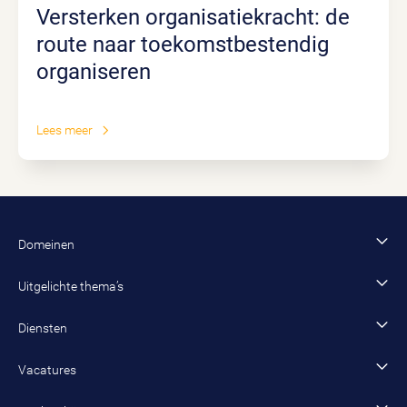
Versterken organisatiekracht: de
route naar toekomstbestendig
organiseren
Lees meer
Domeinen
Financiën en control
Uitgelichte thema’s
Bestuur en organisatie
AI
Diensten
Data en dienstverlening
Fysiek domein
Advies en onderzoek
Vacatures
Jeugd en onderwijs
Inzet van adviseurs, interim-managers en trainees