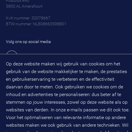
Postbus 490
3800 AL
Amersfoort
KvK-nummer: 32078667
BTW-nummer: NL808663598B01
Volg ons op social media
Op deze website maken wij gebruik van cookies om het
gebruik van de website makkelijker te maken, de prestaties
BMC is een geregistreerd handelsmerk van BMC groep B.V.
en gebruikerservaring te verbeteren en de effectiviteit
daarvan door te meten. Ook gebruiken we cookies om de
Copyright © 2026 BMC
inhoud en advertenties te personaliseren: dus beter af te
Voorwaarden
Privacy statement
stemmen op jouw interesses, zowel op deze website als op
Cookies
Disclaimer
Sitemap
websites van derden. In onze e-mails passen we dit ook toe.
Voor het optimaliseren van relevante informatie op andere
websites maken we ook gebruik van andere technieken. Wil