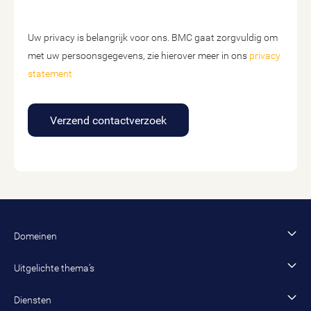
Uw privacy is belangrijk voor ons. BMC gaat zorgvuldig om
met uw persoonsgegevens, zie hierover meer in ons
privacy
statement
Verzend contactverzoek
Domeinen
Financiën en control
Uitgelichte thema’s
Bestuur en organisatie
AI
Diensten
Data en dienstverlening