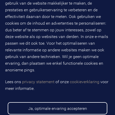
gebruik van de website makkelijker te maken, de
Databankweg 26 D
3821 AL
Amersfoort
prestaties en gebruikerservaring te verbeteren en de
Postbus 490
effectiviteit daarvan door te meten. Ook gebruiken we
3800 AL
Amersfoort
cookies om de inhoud en advertenties te personaliseren:
dus beter af te stemmen op jouw interesses, zowel op
KvK-nummer: 32078667
BTW-nummer: NL808663598B01
deze website als op websites van derden. In onze e-mails
passen we dit ook toe. Voor het optimaliseren van
relevante informatie op andere websites maken we ook
Volg ons op social media
gebruik van andere technieken. Wil je geen optimale
ervaring, dan plaatsen we enkel functionele cookies en
anonieme pings.
BMC is een geregistreerd handelsmerk van BMC groep B.V.
Lees ons
privacy statement
of onze
cookieverklaring
voor
meer informatie.
Copyright © 2026 BMC
Voorwaarden
Privacy statement
Ja, optimale ervaring accepteren
Cookies
Disclaimer
Sitemap