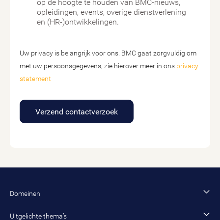
op de hoogte te houden van BMC-nieuws,
opleidingen, events, overige dienstverlening
en (HR-)ontwikkelingen.
Uw privacy is belangrijk voor ons. BMC gaat zorgvuldig om
met uw persoonsgegevens, zie hierover meer in ons
privacy
statement
Verzend contactverzoek
Domeinen
Financiën en control
Uitgelichte thema’s