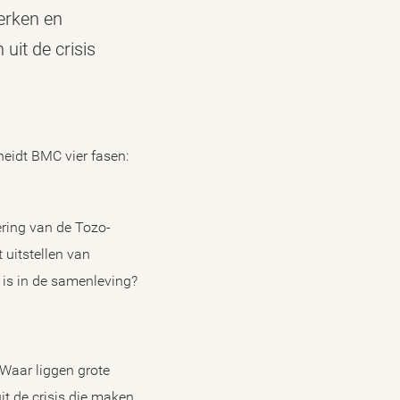
erken en
uit de crisis
heidt BMC vier fasen:
ering van de Tozo-
 uitstellen van
 is in de samenleving?
Waar liggen grote
it de crisis die maken