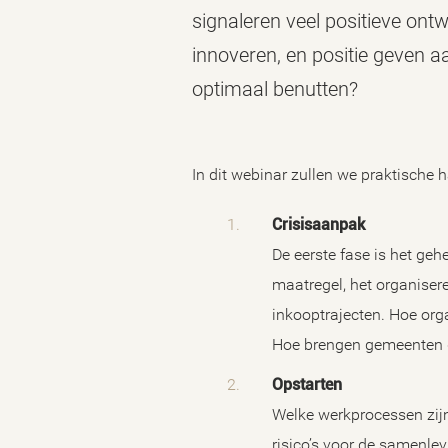
signaleren veel positieve on
innoveren, en positie geven a
optimaal benutten?
In dit webinar zullen we praktische
Crisisaanpak
De eerste fase is het geh
maatregel, het organiser
inkooptrajecten. Hoe org
Hoe brengen gemeenten d
Opstarten
Welke werkprocessen zij
risico’s voor de samenlev