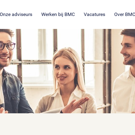
SROI voor maatschappelijke
en
ng
es
organisaties
Veil
en
ie
tie
Onze adviseurs
Werken bij BMC
Vacatures
Over BM