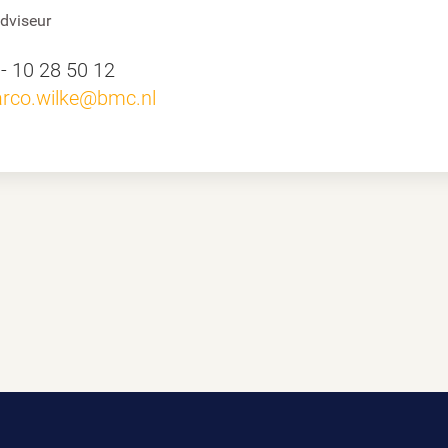
adviseur
 - 10 28 50 12
rco.wilke@bmc.nl