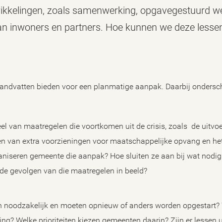
twikkelingen, zoals samenwerking, opgavegestuurd w
an inwoners en partners. Hoe kunnen we deze lessen 
 handvatten bieden voor een planmatige aanpak. Daarbij ondersc
eel van maatregelen die voortkomen uit de crisis, zoals de uitvo
en van extra voorzieningen voor maatschappelijke opvang en het
aniseren gemeente die aanpak? Hoe sluiten ze aan bij wat nodig
e gevolgen van die maatregelen in beeld?
n noodzakelijk en moeten opnieuw of anders worden opgestart? 
ing? Welke prioriteiten kiezen gemeenten daarin? Zijn er lessen u