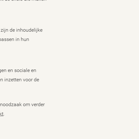
zijn de inhoudelijke
passen in hun
gen en sociale en
n inzetten voor de
e noodzaak om verder
kt
.