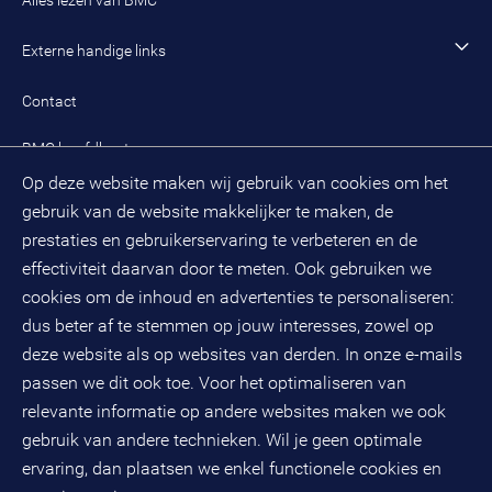
Alles lezen van BMC
Leren en ontwikkelen
Aanmelden BMC-nieuwsbrief
Alle artikelen
Externe handige links
Onze cultuur en organisatie
Inloggen mijn BMC
Praktijkcases
Meest gestelde vragen mijn BMC
Public spirit
Contact
Oplossingen
Zoek een adviseur
BMC hoofdkantoor
Pers
Op deze website maken wij gebruik van cookies om het
(033) 496 52 00
Evenementen
gebruik van de website makkelijker te maken, de
Databankweg 26 D
3821 AL
Amersfoort
prestaties en gebruikerservaring te verbeteren en de
Postbus 490
effectiviteit daarvan door te meten. Ook gebruiken we
3800 AL
Amersfoort
cookies om de inhoud en advertenties te personaliseren:
dus beter af te stemmen op jouw interesses, zowel op
KvK-nummer: 32078667
BTW-nummer: NL808663598B01
deze website als op websites van derden. In onze e-mails
passen we dit ook toe. Voor het optimaliseren van
relevante informatie op andere websites maken we ook
Volg ons op social media
gebruik van andere technieken. Wil je geen optimale
ervaring, dan plaatsen we enkel functionele cookies en