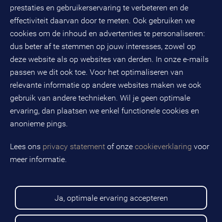
3821 AL
Amersfoort
prestaties en gebruikerservaring te verbeteren en de
Postbus 490
effectiviteit daarvan door te meten. Ook gebruiken we
3800 AL
Amersfoort
cookies om de inhoud en advertenties te personaliseren:
dus beter af te stemmen op jouw interesses, zowel op
KvK-nummer: 32078667
BTW-nummer: NL808663598B01
deze website als op websites van derden. In onze e-mails
passen we dit ook toe. Voor het optimaliseren van
relevante informatie op andere websites maken we ook
Volg ons op social media
gebruik van andere technieken. Wil je geen optimale
ervaring, dan plaatsen we enkel functionele cookies en
anonieme pings.
BMC is een geregistreerd handelsmerk van BMC groep B.V.
Lees ons
privacy statement
of onze
cookieverklaring
voor
meer informatie.
Copyright © 2026 BMC
Voorwaarden
Privacy statement
Ja, optimale ervaring accepteren
Cookies
Disclaimer
Sitemap