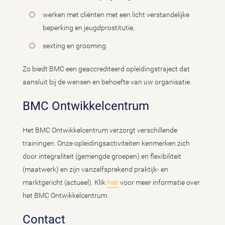
werken met cliënten met een licht verstandelijke
beperking en jeugdprostitutie,
sexting en grooming.
Zo bie­dt BMC een ge­ac­cre­di­teerd op­lei­dingstra­ject dat
aan­sluit bij de wensen en behoefte van uw or­ga­ni­sa­tie.
BMC Ontwikkelcentrum
Het BMC Ontwikkelcentrum verzorgt verschillende
trainingen. Onze opleidingsactiviteiten kenmerken zich
door integraliteit (gemengde groepen) en flexibiliteit
(maatwerk) en zijn vanzelfsprekend praktijk- en
marktgericht (actueel). Klik
hier
voor meer informatie over
het BMC Ontwikkelcentrum.
Contact