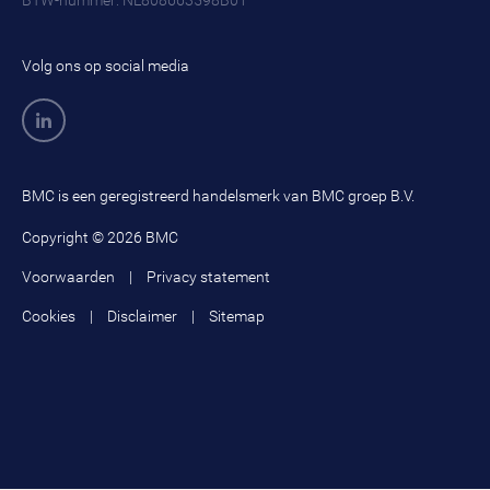
BTW-nummer: NL808663598B01
Veilig thuis
Informatiebeveiliging zorg
Versterken sociale basis
Inrichting AVG
Volg ons op social media
Wijkaanpak
Inrichting WPG
Wonen, zorg en veiligheid
Leveranciersmanagement
circulaire economie
Logging SIEM/SOC
BMC is een geregistreerd handelsmerk van BMC groep B.V.
Logging privacy
Copyright © 2026 BMC
Lokale democratie
Voorwaarden
Privacy statement
Netwerksamenwerking
Cookies
Disclaimer
Sitemap
Ondermijning
Onderwijskwaliteit
Onderwijsvernieuwing