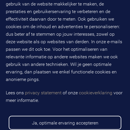
gebruik van de website makkelijker te maken, de
Risicoanalyse
prestaties en gebruikerservaring te verbeteren en de
effectiviteit daarvan door te meten. Ook gebruiken we
Samenwerking onderwijs, zorg en jeugd
cookies om de inhoud en advertenties te personaliseren:
Samenwerking passend onderwijs
dus beter af te stemmen op jouw interesses, zowel op
deze website als op websites van derden. In onze e-mails
Slimme samenleving
passen we dit ook toe. Voor het optimaliseren van
Sport en bewegen
relevante informatie op andere websites maken we ook
gebruik van andere technieken. Wil je geen optimale
Verwerkersovereenkomst
ervaring, dan plaatsen we enkel functionele cookies en
Verwerkingenregister
anonieme pings.
WAMS
Lees ons
privacy statement
of onze
cookieverklaring
voor
meer informatie.
WMO
WPG audit
Ja, optimale ervaring accepteren
Werklocaties