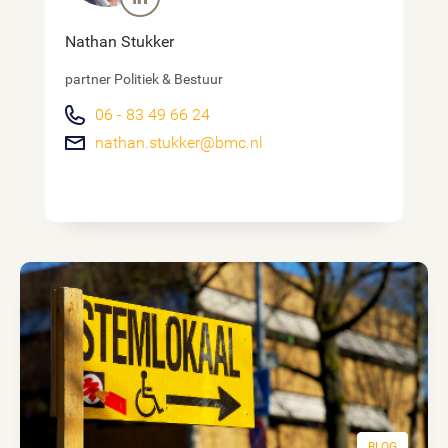
Nathan Stukker
partner Politiek & Bestuur
06 - 83 49 66 24
nathan.stukker@bmc.nl
BLOG