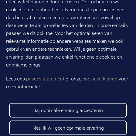
effectiviteit daarvan door te meten. Ook gebruiken we
3800 AL
Amersfoort
cookies om de inhoud en advertenties te personaliseren:
dus beter af te stemmen op jouw interesses, zowel op
KvK-nummer: 32078667
BTW-nummer: NL808663598B01
deze website als op websites van derden. In onze e-mails
passen we dit ook toe. Voor het optimaliseren van
relevante informatie op andere websites maken we ook
Volg ons op social media
gebruik van andere technieken. Wil je geen optimale
ervaring, dan plaatsen we enkel functionele cookies en
anonieme pings.
BMC is een geregistreerd handelsmerk van BMC groep B.V.
Lees ons
privacy statement
of onze
cookieverklaring
voor
meer informatie.
Copyright © 2026 BMC
Voorwaarden
Privacy statement
Ja, optimale ervaring accepteren
Cookies
Disclaimer
Sitemap
Nee, ik wil geen optimale ervaring