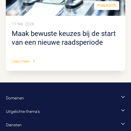
PUBLICATIE
17 feb. 2026
Maak bewuste keuzes bij de start
van een nieuwe raadsperiode
Lees meer
Domeinen
Financiën en control
Uitgelichte thema’s
Bestuur en organisatie
AI
Diensten
Data en dienstverlening