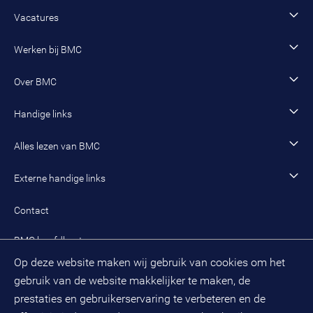
Fysiek domein
Advies en onderzoek
Vacatures
Jeugd en onderwijs
Inzet van adviseurs, interim-managers en trainees
Vacature zoeken
Werken bij BMC
Sociaal domein
Werving en selectie
Open sollicitatie
Wonen en woningcorporaties
Opleidingen
Werken als adviseur
Over BMC
Incompany- en maatwerkopleidingen en trainingen
Werken als senior adviseur
Onze organisatie
Handige links
Werken als managing consultant
Duurzaam BMC
Ons werk
Algemeen contact
Alles lezen van BMC
Leren en ontwikkelen
Aanmelden BMC-nieuwsbrief
Alle artikelen
Externe handige links
Onze cultuur en organisatie
Inloggen mijn BMC
Praktijkcases
Meest gestelde vragen mijn BMC
Public spirit
Contact
Oplossingen
Zoek een adviseur
BMC hoofdkantoor
Pers
Op deze website maken wij gebruik van cookies om het
(033) 496 52 00
Evenementen
gebruik van de website makkelijker te maken, de
Databankweg 26 D
3821 AL
Amersfoort
prestaties en gebruikerservaring te verbeteren en de
Postbus 490