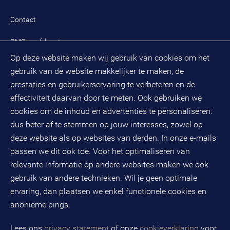
Onze cultuur en organisatie
Inloggen mijn BMC
Praktijkcases
Meest gestelde vragen mijn BMC
Public spirit
Contact
Oplossingen
Zoek een adviseur
BMC hoofdkantoor
Pers
Op deze website maken wij gebruik van cookies om het
(033) 496 52 00
Evenementen
gebruik van de website makkelijker te maken, de
Databankweg 26 D
3821 AL
Amersfoort
prestaties en gebruikerservaring te verbeteren en de
Postbus 490
effectiviteit daarvan door te meten. Ook gebruiken we
3800 AL
Amersfoort
cookies om de inhoud en advertenties te personaliseren:
dus beter af te stemmen op jouw interesses, zowel op
KvK-nummer: 32078667
BTW-nummer: NL808663598B01
deze website als op websites van derden. In onze e-mails
passen we dit ook toe. Voor het optimaliseren van
relevante informatie op andere websites maken we ook
Volg ons op social media
gebruik van andere technieken. Wil je geen optimale
ervaring, dan plaatsen we enkel functionele cookies en
anonieme pings.
BMC is een geregistreerd handelsmerk van BMC groep B.V.
Lees ons
privacy statement
of onze
cookieverklaring
voor