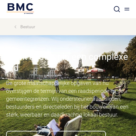
Bestuur
Sterk bestuur in een complexe
tijd
De grote maatschappelijke opgaven van nu
overstijgen de termijn van een raadsperiode én de
gemeentegrenzen. Wij ondersteunen raadsleden,
bestuurders en directieleden bij het bouwen van een
sterk, weerbaar en daadkrachtig lokaal bestuur.