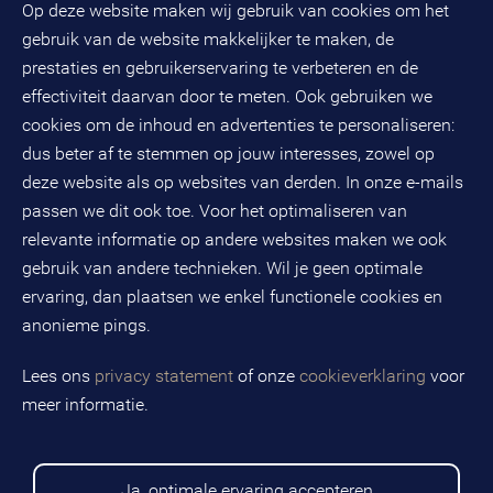
Op deze website maken wij gebruik van cookies om het
(033) 496 52 00
Evenementen
gebruik van de website makkelijker te maken, de
Databankweg 26 D
3821 AL
Amersfoort
prestaties en gebruikerservaring te verbeteren en de
Postbus 490
effectiviteit daarvan door te meten. Ook gebruiken we
3800 AL
Amersfoort
cookies om de inhoud en advertenties te personaliseren:
dus beter af te stemmen op jouw interesses, zowel op
KvK-nummer: 32078667
BTW-nummer: NL808663598B01
deze website als op websites van derden. In onze e-mails
passen we dit ook toe. Voor het optimaliseren van
relevante informatie op andere websites maken we ook
Volg ons op social media
gebruik van andere technieken. Wil je geen optimale
ervaring, dan plaatsen we enkel functionele cookies en
anonieme pings.
BMC is een geregistreerd handelsmerk van BMC groep B.V.
Lees ons
privacy statement
of onze
cookieverklaring
voor
meer informatie.
Copyright © 2026 BMC
Voorwaarden
Privacy statement
Ja, optimale ervaring accepteren
Cookies
Disclaimer
Sitemap