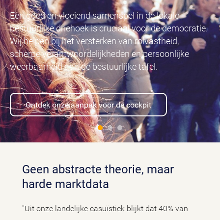
Een goed en vloeiend samenspel in de lokale
bestuurlijke driehoek is cruciaal voor de democratie.
Wij helpen bij het versterken van rolvastheid,
scherpe verantwoordelijkheden en persoonlijke
weerbaarheid aan de bestuurlijke tafel.
Ontdek onze aanpak voor de cockpit
Geen abstracte theorie, maar
harde marktdata
"Uit onze landelijke casuïstiek blijkt dat 40% van