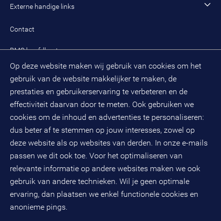
Alle artikelen
Externe handige links
Onze cultuur en organisatie
Inloggen mijn BMC
Praktijkcases
Meest gestelde vragen mijn BMC
Public spirit
Contact
Oplossingen
Zoek een adviseur
BMC hoofdkantoor
Pers
Op deze website maken wij gebruik van cookies om het
(033) 496 52 00
Evenementen
gebruik van de website makkelijker te maken, de
Databankweg 26 D
3821 AL
Amersfoort
prestaties en gebruikerservaring te verbeteren en de
Postbus 490
effectiviteit daarvan door te meten. Ook gebruiken we
3800 AL
Amersfoort
cookies om de inhoud en advertenties te personaliseren:
dus beter af te stemmen op jouw interesses, zowel op
KvK-nummer: 32078667
BTW-nummer: NL808663598B01
deze website als op websites van derden. In onze e-mails
passen we dit ook toe. Voor het optimaliseren van
relevante informatie op andere websites maken we ook
Volg ons op social media
gebruik van andere technieken. Wil je geen optimale
ervaring, dan plaatsen we enkel functionele cookies en
anonieme pings.