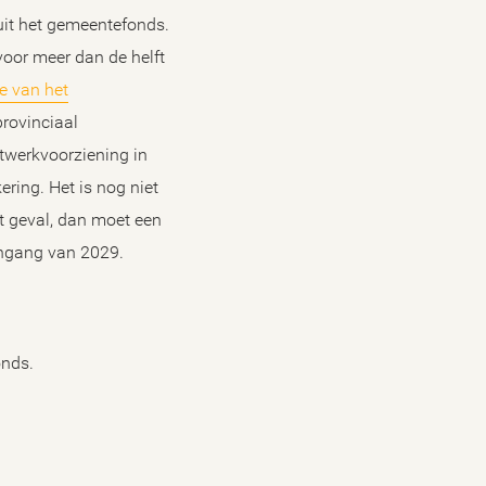
 uit het gemeentefonds.
voor meer dan de helft
e van het
provinciaal
twerkvoorziening in
ring. Het is nog niet
t geval, dan moet een
ingang van 2029.
onds.