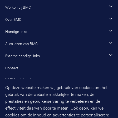
Jeugd en onderwijs
Inzet van adviseurs, interim-managers en trainees
Vacature zoeken
Werken bij BMC
Sociaal domein
Werving en selectie
Open sollicitatie
Wonen en woningcorporaties
Opleidingen
Werken als adviseur
Over BMC
Incompany- en maatwerkopleidingen en trainingen
Werken als senior adviseur
Onze organisatie
Handige links
Werken als managing consultant
Duurzaam BMC
Ons werk
Algemeen contact
Alles lezen van BMC
Leren en ontwikkelen
Aanmelden BMC-nieuwsbrief
Alle artikelen
Externe handige links
Onze cultuur en organisatie
Inloggen mijn BMC
Praktijkcases
Meest gestelde vragen mijn BMC
Public spirit
Contact
Oplossingen
Zoek een adviseur
BMC hoofdkantoor
Pers
Op deze website maken wij gebruik van cookies om het
(033) 496 52 00
Evenementen
gebruik van de website makkelijker te maken, de
Databankweg 26 D
3821 AL
Amersfoort
prestaties en gebruikerservaring te verbeteren en de
Postbus 490
effectiviteit daarvan door te meten. Ook gebruiken we
3800 AL
Amersfoort
cookies om de inhoud en advertenties te personaliseren: