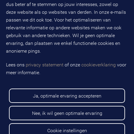
dus beter af te stemmen op jouw interesses, zowel op
KvK-nummer: 32078667
BTW-nummer: NL808663598B01
deze website als op websites van derden. In onze e-mails
passen we dit ook toe. Voor het optimaliseren van
relevante informatie op andere websites maken we ook
Volg ons op social media
gebruik van andere technieken. Wil je geen optimale
ervaring, dan plaatsen we enkel functionele cookies en
anonieme pings.
BMC is een geregistreerd handelsmerk van BMC groep B.V.
Lees ons
privacy statement
of onze
cookieverklaring
voor
meer informatie.
Copyright © 2026 BMC
Voorwaarden
Privacy statement
Ja, optimale ervaring accepteren
Cookies
Disclaimer
Sitemap
Nee, ik wil geen optimale ervaring
Cookie instellingen