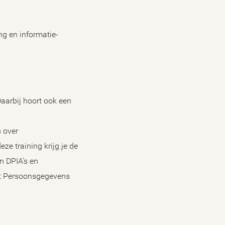
ng en informatie-
Daarbij hoort ook een
s over
e training krijg je de
n DPIA’s en
it Persoonsgegevens