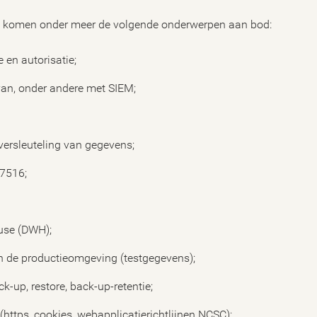
in komen onder meer de volgende onderwerpen aan bod:
e en autorisatie;
van, onder andere met SIEM;
versleuteling van gegevens;
N7516;
use (DWH);
n de productieomgeving (testgegevens);
-up, restore, back-up-retentie;
(https, cookies, webapplicatierichtlijnen NCSC);