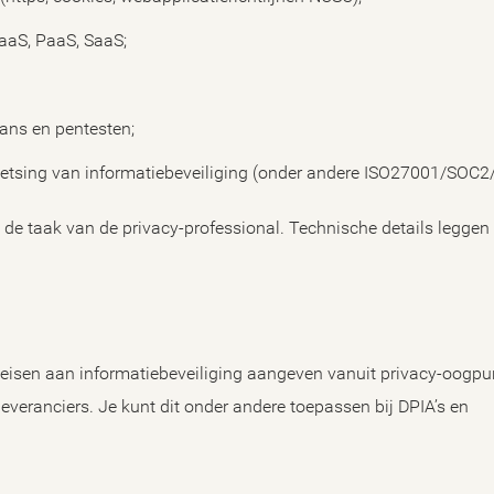
IaaS, PaaS, SaaS;
cans en pentesten;
 toetsing van informatiebeveiliging (onder andere ISO27001/SOC
op de taak van de privacy-professional. Technische details legge
e eisen aan informatiebeveiliging aangeven vanuit privacy-oogp
leveranciers. Je kunt dit onder andere toepassen bij DPIA’s en