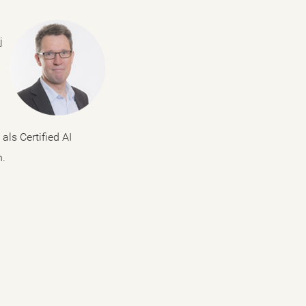
j
als Certified AI
n.