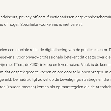
yadviseurs, privacy officers, functionarissen gegevensbeschermi
 of hoger. Specifieke voorkennis is niet vereist.
n een cruciale rol in de digitalisering van de publieke sector. 
evens. Voor privacy-professionals betekent dit dat zij over die
jn met IT'ers, de CISO, inkoop en leveranciers. Vaak is de kenni
 dat gesprek goed te voeren en om door te kunnen vragen. In dez
reikt. De nadruk ligt zowel op de beveiligingsmaatregelen die i
de (zouden moeten) komen als op maatregelen die de Autorite