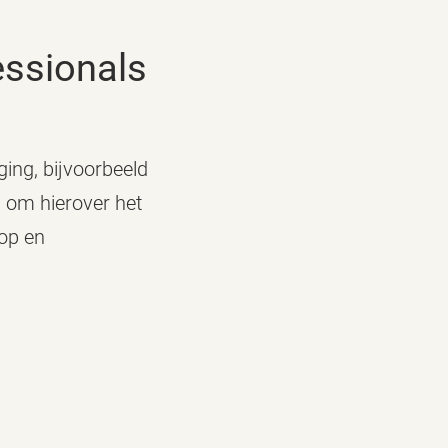
fessionals
ging, bijvoorbeeld
s om hierover het
oop en