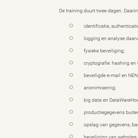
De training duurt twee dagen. Daar
identificatie, authenticati
logging en analyse daar
fysieke beveiliging;
cryptografie: hashing en 
beveiligde e-mail en NE
anonimisering;
big data en DataWareHo
productiegegevens buite
opslag van gegevens, back
beveiliging van websites 