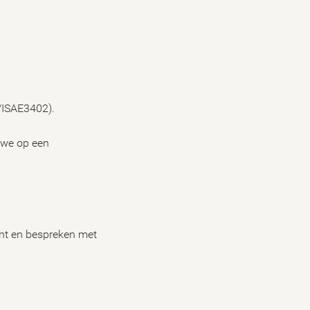
2/ISAE3402).
n we op een
unt en bespreken met