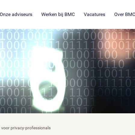
SROI voor maatschappelijke
en
ng
es
organisaties
Veil
en
ie
tie
Onze adviseurs
Werken bij BMC
Vacatures
Over BM
g voor privacy-professionals