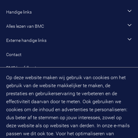
Incompany- en maatwerkopleidingen en trainingen
Werken als senior adviseur
Onze organisatie
Handige links
Werken als managing consultant
Duurzaam BMC
Ons werk
Algemeen contact
Alles lezen van BMC
Leren en ontwikkelen
Aanmelden BMC-nieuwsbrief
Alle artikelen
Externe handige links
Onze cultuur en organisatie
Inloggen mijn BMC
Praktijkcases
Meest gestelde vragen mijn BMC
Public spirit
Contact
Oplossingen
Zoek een adviseur
BMC hoofdkantoor
Pers
Op deze website maken wij gebruik van cookies om het
(033) 496 52 00
Evenementen
gebruik van de website makkelijker te maken, de
Databankweg 26 D
3821 AL
Amersfoort
prestaties en gebruikerservaring te verbeteren en de
Postbus 490
effectiviteit daarvan door te meten. Ook gebruiken we
3800 AL
Amersfoort
cookies om de inhoud en advertenties te personaliseren:
dus beter af te stemmen op jouw interesses, zowel op
KvK-nummer: 32078667
BTW-nummer: NL808663598B01
deze website als op websites van derden. In onze e-mails
passen we dit ook toe. Voor het optimaliseren van