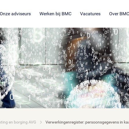
SROI voor maatschappelijke
en
ng
es
organisaties
Veil
en
ie
tie
Onze adviseurs
Werken bij BMC
Vacatures
Over BM
hting en borging AVG
Verwerkingenregister: persoonsgegevens in ka