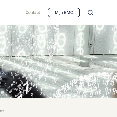
igheid en privacy
C
Contact
Mijn BMC
art