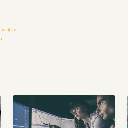
nregister
er