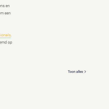
ens en
 om een
sionals
.
temd op
Toon alles