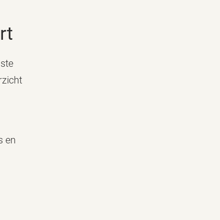
rt
ste
rzicht
s en