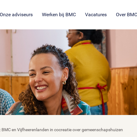
SROI voor maatschappelijke
en
ng
es
organisaties
Veil
en
ie
tie
Onze adviseurs
Werken bij BMC
Vacatures
Over BM
id: BMC en Vijfheerenlanden in cocreatie over gemeenschapshuizen