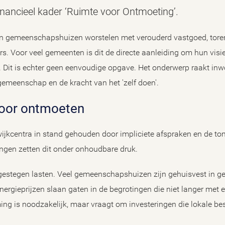
financieel kader ‘Ruimte voor Ontmoeting’.
n gemeenschapshuizen worstelen met verouderd vastgoed, tore
ers. Voor veel gemeenten is dit de directe aanleiding om hun visie,
. Dit is echter geen eenvoudige opgave. Het onderwerp raakt inw
gemeenschap en de kracht van het 'zelf doen'.
 voor ontmoeten
wijkcentra in stand gehouden door impliciete afspraken en de to
lingen zetten dit onder onhoudbare druk.
e gestegen lasten. Veel gemeenschapshuizen zijn gehuisvest in 
energieprijzen slaan gaten in de begrotingen die niet langer met
g is noodzakelijk, maar vraagt om investeringen die lokale bes