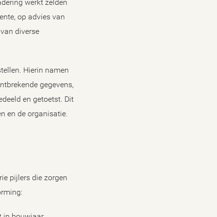
adering werkt zelden
eente, op advies van
 van diverse
tellen. Hierin namen
Ontbrekende gegevens,
eeld en getoetst. Dit
n en de organisatie.
n
e pijlers die zorgen
orming:
t in bouwjaar,