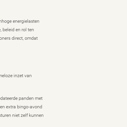
nhoge energielasten
 beleid en rol ten
oners direct, omdat
meloze inzet van
gedateerde panden met
 een extra bingo-avond
turen niet zelf kunnen