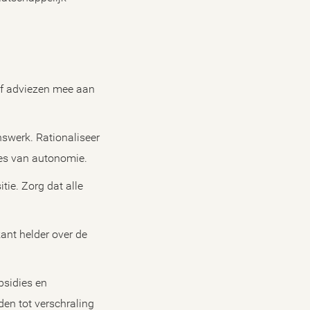
ijf adviezen mee aan
nswerk. Rationaliseer
ies van autonomie.
tie. Zorg dat alle
kant helder over de
bsidies en
den tot verschraling