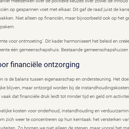
ier meedenken over de politieke keuzes over zowel de inhoud a
iën op gespannen voet met elkaar. Dit gaf de raad juist de kans
 pakken. Niet alleen op financiën, maar bijvoorbeeld ook op het 
pskern.
imte voor ontmoeting’. Dit kader harmoniseert het beleid en creëe
emeente één gemeenschapshuis. Bestaande gemeenschapshuizen w
oor financiële ontzorging
n is de balans tussen eigenaarschap en ondersteuning. Het doel 
jke blijven, maar ontzorgd worden bij de instandhoudingskoste
t vaak dat financiële druk leidt tot minder tijd en geld om activit
kelijke kosten voor onderhoud, instandhouding en verduurzaming,
 om zich weer te concentreren op hun kerntaak: het versterken 
viteiten. Zo borgen we niet alleen de stenen, maar vooral het m