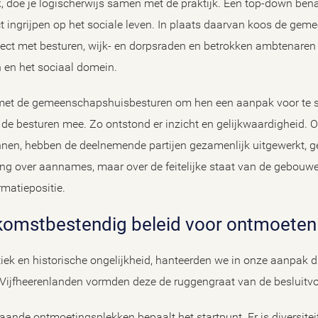
ijk, doe je logischerwijs samen met de praktijk. Een top-down ben
ect ingrijpen op het sociale leven. In plaats daarvan koos de gem
aject met besturen, wijk- en dorpsraden en betrokken ambtenaren
n en het sociaal domein.
 met de gemeenschapshuisbesturen om hen een aanpak voor te s
de besturen mee. Zo ontstond er inzicht en gelijkwaardigheid. 
en, hebben de deelnemende partijen gezamenlijk uitgewerkt, ged
ing over aannames, maar over de feitelijke staat van de gebouwe
rmatiepositie.
toekomstbestendig beleid voor ontmoete
ek en historische ongelijkheid, hanteerden we in onze aanpak dri
et Vijfheerenlanden vormden deze de ruggengraat van de besluitv
taande ontmoetingsplekken bepaalt het startpunt. Er is diversitei