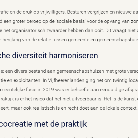
e en de druk op vrijwilligers. Besturen vergrijzen en nieuwe aa
id een groter beroep op de ‘sociale basis’ voor de opvang van zo
 het organisatorisch zwaarder hebben dan ooit. Dit vraagt niet 
 herijking van de relatie tussen gemeente en gemeenschapshui
sche diversiteit harmoniseren
e: een divers bestand aan gemeenschapshuizen met grote versch
ie en exploitanten. In Vijfheerenlanden ging het om twintig loca
gemeentelijke fusie in 2019 was er behoefte aan eenduidige afspr
aktijk is er het risico dat het niet uitvoerbaar is. Het is de kunst
ert, maar ook realistisch is en recht doet aan de lokale context.
: cocreatie met de praktijk