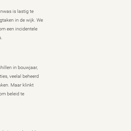
nwas is lastig te
rgtaken in de wijk. We
om een incidentele
s.
illen in bouwjaar,
ties, veelal beheerd
aken. Maar klinkt
 om beleid te