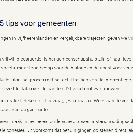
k: 5 tips voor gemeenten
ngen in Vijfheerenlanden en vergelijkbare trajecten, geven we v
 vrijwillig bestuurder is het gemeenschapshuis zijn of haar leve
-sheets, maar toon begrip voor de historie en de angst voor verl
veld: start het proces met het gelijktrekken van de informatieposi
r dezelfde data over de panden. Dit voorkomt wantrouwen.
 cocreatie betekent niet ‘u vraagt, wij draaien’. Wees aan de voor
 kaders van de gemeente.
sen: maak in het beleid onderscheid tussen instandhoudingssu
iale cohesie). Dit voorkomt dat bezuinigingen op stenen direct lei