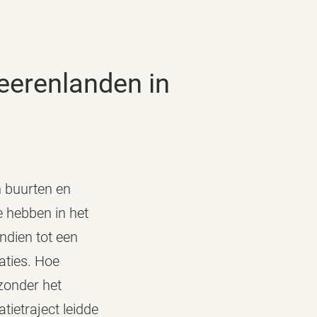
n buurten en
e hebben in het
ndien tot een
aties. Hoe
zonder het
tietraject leidde