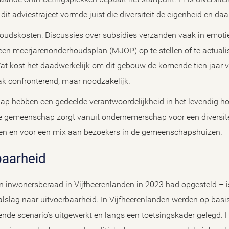
t adviestraject vormde juist die diversiteit de eigenheid en daa
oudskosten: Discussies over subsidies verzanden vaak in emotie 
 een meerjarenonderhoudsplan (MJOP) op te stellen of te actualis
at kost het daadwerkelijk om dit gebouw de komende tien jaar ve
aak confronterend, maar noodzakelijk.
 hebben een gedeelde verantwoordelijkheid in het levendig h
gemeenschap zorgt vanuit ondernemerschap voor een diversite
iten en voor een mix aan bezoekers in de gemeenschapshuizen.
rbaarheid
en inwonersberaad in Vijfheerenlanden in 2023 had opgesteld – i
alslag naar uitvoerbaarheid. In Vijfheerenlanden werden op bas
lende scenario's uitgewerkt en langs een toetsingskader gelegd. 