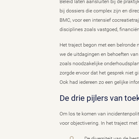
Beleid laten aansluiten bij de prakt
bij dossiers die complex zijn en dir
BMC, voor een intensief cocreatietr
disciplines zoals vastgoed, financië
Het traject begon met een belronde
we de uitdagingen en behoeften van 
zoals noodzakelijke onderhoudsplann
zorgde ervoor dat het gesprek niet g
Ook had iedereen zo een gelijke info
De drie pijlers van 
Om los te komen van incidentenpoliti
voor objectivering. In het traject m
De diversiteit van de bes