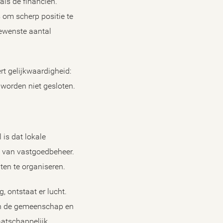
ls de financiën.
 om scherp positie te
gewenste aantal
rt gelijkwaardigheid:
orden niet gesloten.
is dat lokale
n van vastgoedbeheer.
eiten te organiseren.
 ontstaat er lucht.
van de gemeenschap en
aatschappelijk