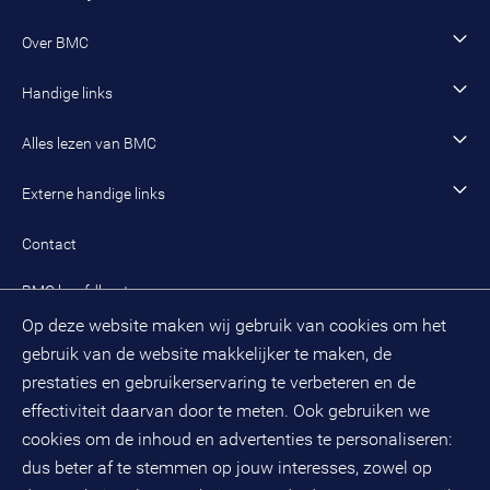
Sociaal domein
Werving en selectie
Open sollicitatie
Wonen en woningcorporaties
Opleidingen
Werken als adviseur
Over BMC
Incompany- en maatwerkopleidingen en trainingen
Werken als senior adviseur
Onze organisatie
Handige links
Werken als managing consultant
Duurzaam BMC
Ons werk
Algemeen contact
Alles lezen van BMC
Leren en ontwikkelen
Aanmelden BMC-nieuwsbrief
Alle artikelen
Externe handige links
Onze cultuur en organisatie
Inloggen mijn BMC
Praktijkcases
Meest gestelde vragen mijn BMC
Public spirit
Contact
Oplossingen
Zoek een adviseur
BMC hoofdkantoor
Pers
Op deze website maken wij gebruik van cookies om het
(033) 496 52 00
Evenementen
gebruik van de website makkelijker te maken, de
Databankweg 26 D
3821 AL
Amersfoort
prestaties en gebruikerservaring te verbeteren en de
Postbus 490
effectiviteit daarvan door te meten. Ook gebruiken we
3800 AL
Amersfoort
cookies om de inhoud en advertenties te personaliseren:
dus beter af te stemmen op jouw interesses, zowel op
KvK-nummer: 32078667
BTW-nummer: NL808663598B01