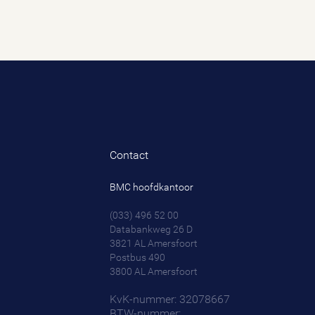
Contact
BMC hoofdkantoor
(033) 496 52 00
Databankweg 26 D
3821 AL
Amersfoort
Postbus 490
3800 AL
Amersfoort
KvK-nummer: 32078667
BTW-nummer: