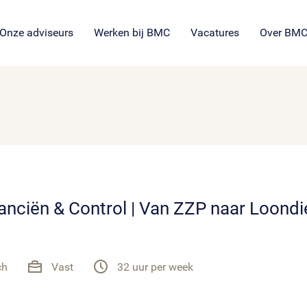
SROI voor maatschappelijke
en
ng
es
organisaties
Veil
en
ie
tie
Onze adviseurs
Werken bij BMC
Vacatures
Over BM
inanciën & Control | Van ZZP naar Loondi
ch
Vast
32 uur per week