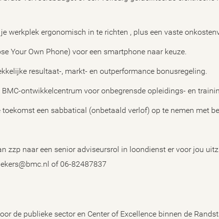
e werkplek ergonomisch in te richten , plus een vaste onkosten
se Your Own Phone) voor een smartphone naar keuze.
kelijke resultaat-, markt- en outperformance bonusregeling.
et BMC-ontwikkelcentrum voor onbegrensde opleidings- en train
 toekomst een sabbatical (onbetaald verlof) op te nemen met b
 zzp naar een senior adviseursrol in loondienst er voor jou uit
maekers@bmc.nl of 06-82487837
or de publieke sector en Center of Excellence binnen de Randst