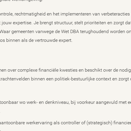
trole, rechtmatigheid en het implementeren van verbeteracties
uw expertise. Je brengt structuur, stelt prioriteiten en zorgt da
 Waar gemeenten vanwege de Wet DBA terughoudend worden om 
oos binnen als de vertrouwde expert.
en over complexe financiële kwesties en beschikt over de nodige
rachtenvelden binnen een politiek-bestuurlijke context en zorgt
toonbaar wo werk- en denkniveau, bij voorkeur aangevuld met ee
.
antoonbare werkervaring als controller of (strategisch) financie