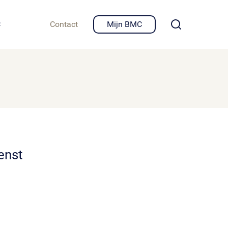
igheid en privacy
C
Contact
Mijn BMC
enst