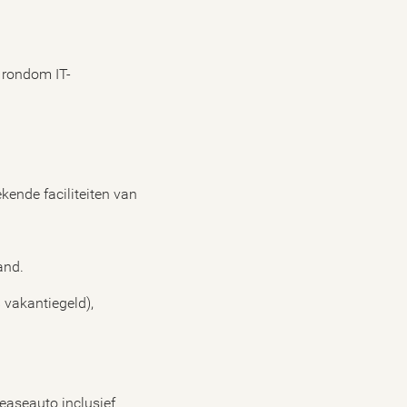
 rondom IT-
kende faciliteiten van
and.
 vakantiegeld),
leaseauto inclusief