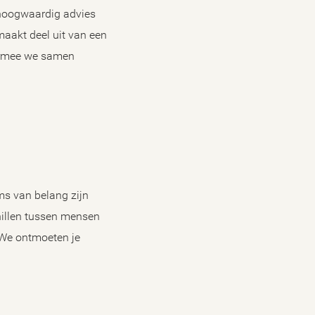
 hoogwaardig advies
maakt deel uit van een
aarmee we samen
ms van belang zijn
chillen tussen mensen
? We ontmoeten je