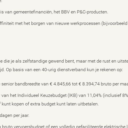
e.
is van gemeentefinanciën, het BBV en P&C-producten.
affiniteit met het borgen van nieuwe werkprocessen (bijvoorbeeld
e die je als zelfstandige gewend bent, maar met de rust en uitste
jd. Op basis van een 40-urig dienstverband kun je rekenen op:
de senior bandbreedte van € 4.845,66 tot € 8.394,74 bruto per ma
an het Individueel Keuzebudget (IKB) van 11,04% (inclusief 8%
f kunt kopen of extra budget kunt laten uitbetalen.
dagen per jaar.
bruto vervoersbudget of een volledig gefaciliteerde elektrische 