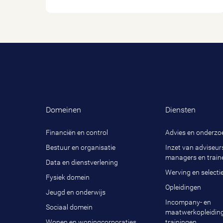
Domeinen
Diensten
Financiën en control
Advies en onderzo
Bestuur en organisatie
Inzet van adviseurs
managers en train
Data en dienstverlening
Werving en selecti
Fysiek domein
Opleidingen
Jeugd en onderwijs
Incompany- en
Sociaal domein
maatwerkopleidin
Wonen en woningcorporaties
trainingen