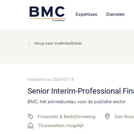
Leren en ontwikkel
BMC Uitvoeri
Vacatur
BMC academie: opleiding
Onze cultuur en organisat
Open sollicita
Expertises
Diensten
terug naar zoekresultaten
Geplaatst op 2026-05-18
Senior Interim-Professional F
BMC, hét adviesbureau voor de publieke sector
Financiën & Bedrijfsvoering
Den Bos
Thuiswerken mogelijk