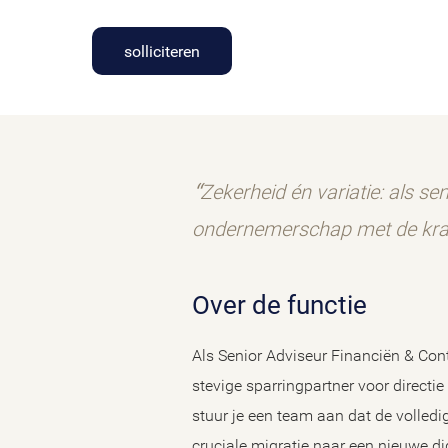
solliciteren
Zekerheid én variatie: als s
ondernemerschap met de krac
Over de functie
Als Senior Adviseur Financiën & Cont
stevige sparringpartner voor directi
stuur je een team aan dat de volledig
cruciale migratie naar een nieuwe d