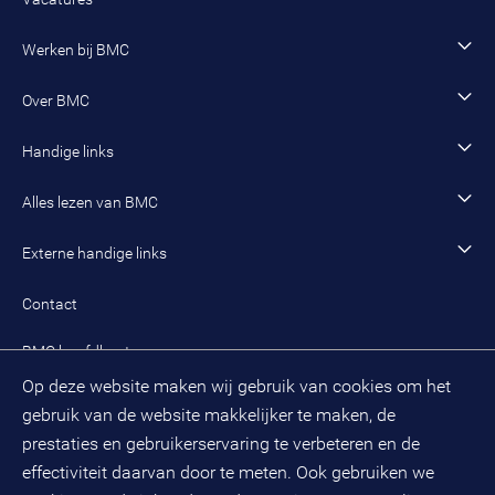
Jeugd en onderwijs
Inzet van adviseurs, interim-managers en trainees
Vacature zoeken
Werken bij BMC
Sociaal domein
Werving en selectie
Open sollicitatie
Wonen en woningcorporaties
Opleidingen
Werken als adviseur
Over BMC
Incompany- en maatwerkopleidingen en trainingen
Werken als senior adviseur
Onze organisatie
Handige links
Werken als managing consultant
Duurzaam BMC
Ons werk
Algemeen contact
Alles lezen van BMC
Leren en ontwikkelen
Aanmelden BMC-nieuwsbrief
Alle artikelen
Externe handige links
Onze cultuur en organisatie
Inloggen mijn BMC
Praktijkcases
Meest gestelde vragen mijn BMC
Public spirit
Contact
Oplossingen
Zoek een adviseur
BMC hoofdkantoor
Pers
Op deze website maken wij gebruik van cookies om het
(033) 496 52 00
Evenementen
gebruik van de website makkelijker te maken, de
Databankweg 26 D
3821 AL
Amersfoort
prestaties en gebruikerservaring te verbeteren en de
Postbus 490
effectiviteit daarvan door te meten. Ook gebruiken we
3800 AL
Amersfoort