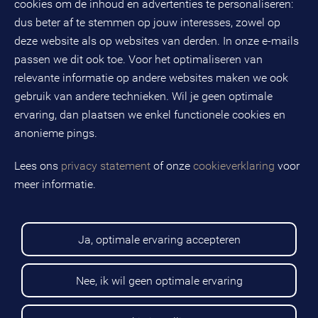
cookies om de inhoud en advertenties te personaliseren:
dus beter af te stemmen op jouw interesses, zowel op
KvK-nummer: 32078667
BTW-nummer: NL808663598B01
deze website als op websites van derden. In onze e-mails
passen we dit ook toe. Voor het optimaliseren van
relevante informatie op andere websites maken we ook
Volg ons op social media
gebruik van andere technieken. Wil je geen optimale
ervaring, dan plaatsen we enkel functionele cookies en
anonieme pings.
BMC is een geregistreerd handelsmerk van BMC groep B.V.
Lees ons
privacy statement
of onze
cookieverklaring
voor
meer informatie.
Copyright © 2026 BMC
Voorwaarden
Privacy statement
Ja, optimale ervaring accepteren
Cookies
Disclaimer
Sitemap
Nee, ik wil geen optimale ervaring