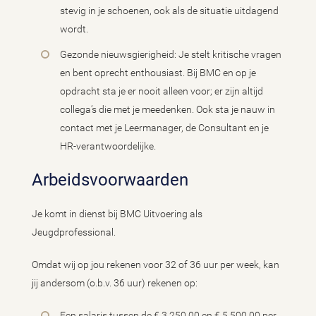
stevig in je schoenen, ook als de situatie uitdagend
wordt.
Gezonde nieuwsgierigheid: Je stelt kritische vragen
en bent oprecht enthousiast. Bij BMC en op je
opdracht sta je er nooit alleen voor; er zijn altijd
collega’s die met je meedenken. Ook sta je nauw in
contact met je Leermanager, de Consultant en je
HR-verantwoordelijke.
Arbeidsvoorwaarden
Je komt in dienst bij BMC Uitvoering als
Jeugdprofessional.
Omdat wij op jou rekenen voor 32 of 36 uur per week, kan
jij andersom (o.b.v. 36 uur) rekenen op:
Een salaris tussen de € 3.250,00 en € 5.500,00 per