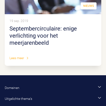
NIEUWS
19 sep. 2019
Septembercirculaire: enige
verlichting voor het
meerjarenbeeld
Lees meer
Domeinen
Financiën en control
Uitgelichte thema’s
Bestuur en organisatie