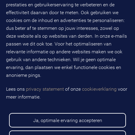
3821 AL
Amersfoort
prestaties en gebruikerservaring te verbeteren en de
Postbus 490
effectiviteit daarvan door te meten. Ook gebruiken we
3800 AL
Amersfoort
cookies om de inhoud en advertenties te personaliseren:
dus beter af te stemmen op jouw interesses, zowel op
KvK-nummer: 32078667
BTW-nummer: NL808663598B01
deze website als op websites van derden. In onze e-mails
passen we dit ook toe. Voor het optimaliseren van
relevante informatie op andere websites maken we ook
Volg ons op social media
gebruik van andere technieken. Wil je geen optimale
ervaring, dan plaatsen we enkel functionele cookies en
anonieme pings.
BMC is een geregistreerd handelsmerk van BMC groep B.V.
Lees ons
privacy statement
of onze
cookieverklaring
voor
meer informatie.
Copyright © 2026 BMC
Voorwaarden
Privacy statement
Ja, optimale ervaring accepteren
Cookies
Disclaimer
Sitemap