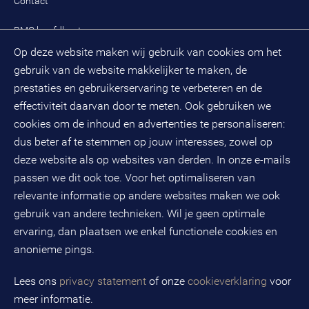
Contact
Oplossingen
Zoek een adviseur
BMC hoofdkantoor
Pers
Op deze website maken wij gebruik van cookies om het
(033) 496 52 00
Evenementen
gebruik van de website makkelijker te maken, de
Databankweg 26 D
3821 AL
Amersfoort
prestaties en gebruikerservaring te verbeteren en de
Postbus 490
effectiviteit daarvan door te meten. Ook gebruiken we
3800 AL
Amersfoort
cookies om de inhoud en advertenties te personaliseren:
dus beter af te stemmen op jouw interesses, zowel op
KvK-nummer: 32078667
BTW-nummer: NL808663598B01
deze website als op websites van derden. In onze e-mails
passen we dit ook toe. Voor het optimaliseren van
relevante informatie op andere websites maken we ook
Volg ons op social media
gebruik van andere technieken. Wil je geen optimale
ervaring, dan plaatsen we enkel functionele cookies en
anonieme pings.
BMC is een geregistreerd handelsmerk van BMC groep B.V.
Lees ons
privacy statement
of onze
cookieverklaring
voor
meer informatie.
Copyright © 2026 BMC