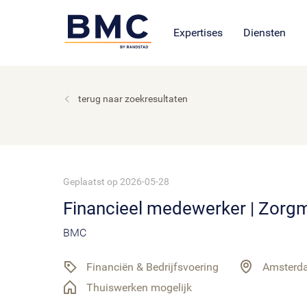
Leren en ontwikkel
BMC Uitvoeri
Vacatur
BMC academie: opleiding
Onze cultuur en organisat
Open sollicita
Expertises
Diensten
terug naar zoekresultaten
Geplaatst op 2026-05-28
Financieel medewerker | Zor
BMC
Financiën & Bedrijfsvoering
Amsterda
Thuiswerken mogelijk