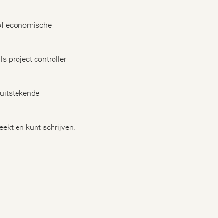
 of economische
ls project controller
 uitstekende
eekt en kunt schrijven.