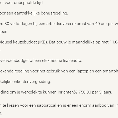
act voor onbepaalde tijd.
or een aantrekkelijke bonusregeling.
rd 30 verlofdagen bij een arbeidsovereenkomst van 40 uur per we
kopen.
ividueel keuzebudget (IKB). Dat bouw je maandelijks op met 11,0
n.
n vervoersbudget of een elektrische leaseauto.
stekende regeling voor het gebruik van een laptop en een smartp
kelijke onkostenvergoeding.
ding om je werkplek te kunnen inrichten(€ 750,00 per 5 jaar).
m te kiezen voor een sabbatical en is er een enorm aanbod van i
n.