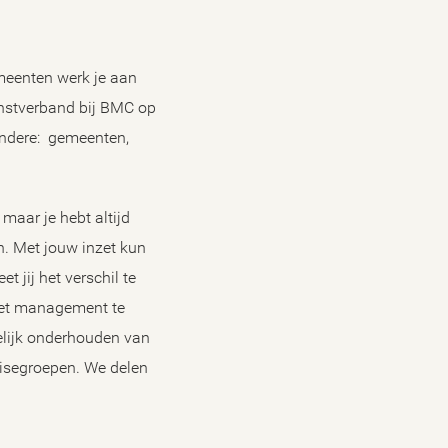
emeenten werk je aan
enstverband bij BMC op
 andere: gemeenten,
maar je hebt altijd
. Met jouw inzet kun
 jij het verschil te
 het management te
elijk onderhouden van
rtisegroepen. We delen