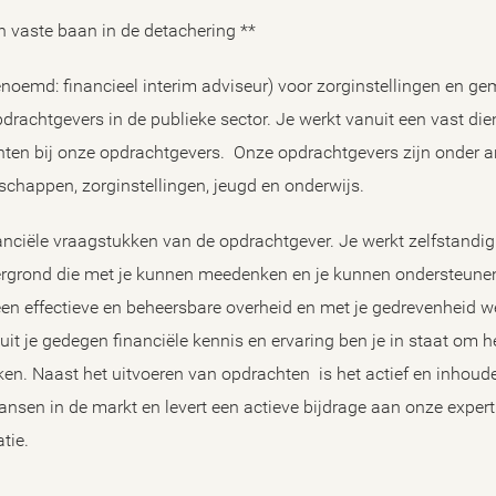
n vaste baan in de detachering **
enoemd: financieel interim adviseur) voor zorginstellingen en g
drachtgevers in de publieke sector. Je werkt vanuit een vast di
rachten bij onze opdrachtgevers. Onze opdrachtgevers zijn onder
tschappen, zorginstellingen, jeugd en onderwijs.
anciële vraagstukken van de opdrachtgever. Je werkt zelfstandig 
ergrond die met je kunnen meedenken en je kunnen ondersteunen
en effectieve en beheersbare overheid en met je gedrevenheid weet
it je gedegen financiële kennis en ervaring ben je in staat om
en. Naast het uitvoeren van opdrachten is het actief en inhoud
 kansen in de markt en levert een actieve bijdrage aan onze expe
tie.