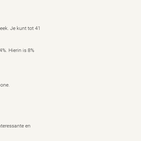
ek. Je kunt tot 41
4%. Hierin is 8%
hone.
nteressante en