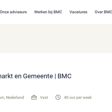
SROI voor maatschappelijke
en
ng
es
organisaties
Veil
en
ie
tie
Onze adviseurs
Werken bij BMC
Vacatures
Over BM
gmarkt en Gemeente | BMC
m, Nederland
Vast
40 uur per week