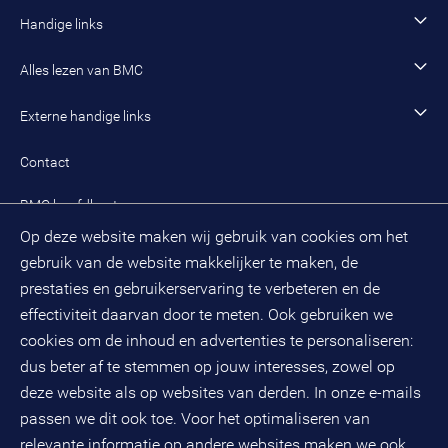
Incompany- en maatwerkopleidingen en trainingen
Werken als senior adviseur
Onze organisatie
Handige links
Werken als managing consultant
Duurzaam BMC
Ons werk
Algemeen contact
Alles lezen van BMC
Leren en ontwikkelen
Aanmelden BMC-nieuwsbrief
Alle artikelen
Externe handige links
Onze cultuur en organisatie
Inloggen mijn BMC
Praktijkcases
Meest gestelde vragen mijn BMC
Public spirit
Contact
Oplossingen
Zoek een adviseur
BMC hoofdkantoor
Pers
Op deze website maken wij gebruik van cookies om het
(033) 496 52 00
Evenementen
gebruik van de website makkelijker te maken, de
Databankweg 26 D
3821 AL
Amersfoort
prestaties en gebruikerservaring te verbeteren en de
Postbus 490
effectiviteit daarvan door te meten. Ook gebruiken we
3800 AL
Amersfoort
cookies om de inhoud en advertenties te personaliseren:
dus beter af te stemmen op jouw interesses, zowel op
KvK-nummer: 32078667
BTW-nummer: NL808663598B01
deze website als op websites van derden. In onze e-mails
passen we dit ook toe. Voor het optimaliseren van
relevante informatie op andere websites maken we ook
Volg ons op social media