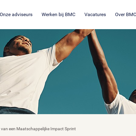
SROI voor maatschappelijke
en
ng
es
organisaties
Veil
en
ie
tie
Onze adviseurs
Werken bij BMC
Vacatures
Over BM
t van een Maatschappelijke Impact Sprint