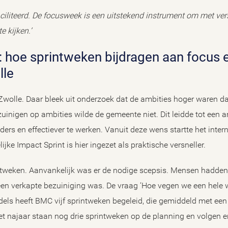
iliteerd. De focusweek is een uitstekend instrument om met ve
 kijken.’
lle
wolle. Daar bleek uit onderzoek dat de ambities hoger waren da
uinigen op ambities wilde de gemeente niet. Dit leidde tot een 
ders en effectiever te werken. Vanuit deze wens startte het int
ke Impact Sprint is hier ingezet als praktische versneller.
tweken. Aanvankelijk was er de nodige scepsis. Mensen hadden 
t een verkapte bezuiniging was. De vraag ‘Hoe vegen we een hel
dels heeft BMC vijf sprintweken begeleid, die gemiddeld met ee
et najaar staan nog drie sprintweken op de planning en volgen er