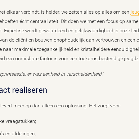
t elkaar verbindt, is helder: we zetten alles op alles om een
jeu
 behoeften écht centraal stelt. Dit doen we met een focus op sam
en. Expertise wordt gewaardeerd en gelijkwaardigheid is onze leid
e van de cliënt en bouwen onophoudelijk aan vertrouwen en een o
naar maximale toegankelijkheid en kristalheldere eenduidighei
id een onmisbare factor is voor een toekomstbestendige jeugdz
sprintsessie: er was eenheid in verscheidenheid.’
ct realiseren
evert meer op dan alleen een oplossing. Het zorgt voor:
exe vraagstukken;
’s en afdelingen;