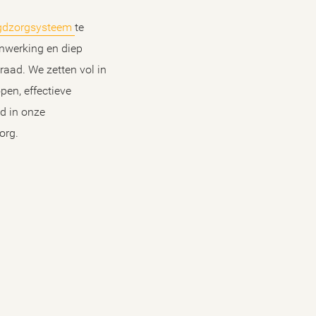
gdzorgsysteem
te
enwerking en diep
raad. We zetten vol in
pen, effectieve
d in onze
org.