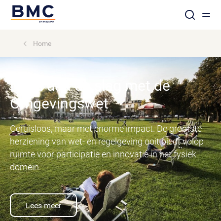
Home
Nu al aan de slag met de
Omgevingswet
Geruisloos, maar met enorme impact. De grootste
herziening van wet- en regelgeving ooit biedt volop
ruimte voor participatie en innovatie in het fysiek
domein.
Lees meer