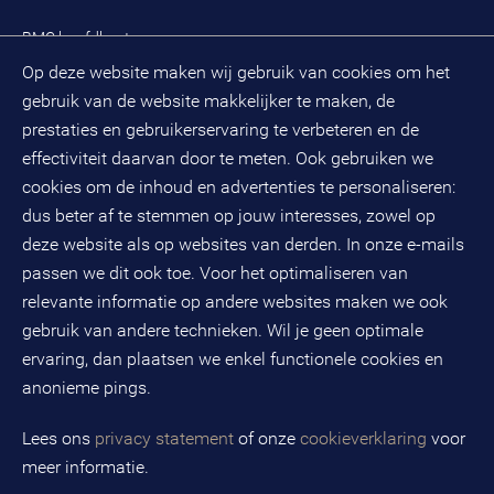
Oplossingen
Zoek een adviseur
BMC hoofdkantoor
Pers
Op deze website maken wij gebruik van cookies om het
(033) 496 52 00
Evenementen
gebruik van de website makkelijker te maken, de
Databankweg 26 D
3821 AL
Amersfoort
prestaties en gebruikerservaring te verbeteren en de
Postbus 490
effectiviteit daarvan door te meten. Ook gebruiken we
3800 AL
Amersfoort
cookies om de inhoud en advertenties te personaliseren:
dus beter af te stemmen op jouw interesses, zowel op
KvK-nummer: 32078667
BTW-nummer: NL808663598B01
deze website als op websites van derden. In onze e-mails
passen we dit ook toe. Voor het optimaliseren van
relevante informatie op andere websites maken we ook
Volg ons op social media
gebruik van andere technieken. Wil je geen optimale
ervaring, dan plaatsen we enkel functionele cookies en
anonieme pings.
BMC is een geregistreerd handelsmerk van BMC groep B.V.
Lees ons
privacy statement
of onze
cookieverklaring
voor
meer informatie.
Copyright © 2026 BMC