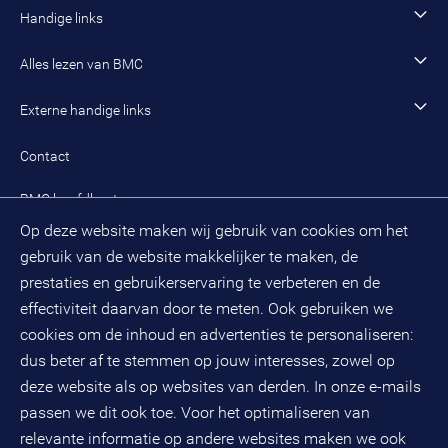
Onze organisatie
Handige links
Werken als managing consultant
Duurzaam BMC
Ons werk
Algemeen contact
Alles lezen van BMC
Leren en ontwikkelen
Aanmelden BMC-nieuwsbrief
Alle artikelen
Externe handige links
Onze cultuur en organisatie
Inloggen mijn BMC
Praktijkcases
Meest gestelde vragen mijn BMC
Public spirit
Contact
Oplossingen
Zoek een adviseur
BMC hoofdkantoor
Pers
Op deze website maken wij gebruik van cookies om het
(033) 496 52 00
Evenementen
gebruik van de website makkelijker te maken, de
Databankweg 26 D
3821 AL
Amersfoort
prestaties en gebruikerservaring te verbeteren en de
Postbus 490
effectiviteit daarvan door te meten. Ook gebruiken we
3800 AL
Amersfoort
cookies om de inhoud en advertenties te personaliseren:
dus beter af te stemmen op jouw interesses, zowel op
KvK-nummer: 32078667
BTW-nummer: NL808663598B01
deze website als op websites van derden. In onze e-mails
passen we dit ook toe. Voor het optimaliseren van
relevante informatie op andere websites maken we ook
Volg ons op social media