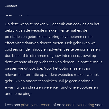
Praktijkcases
Meest gestelde vragen mijn BMC
Public spirit
Contact
Oplossingen
Zoek een adviseur
BMC hoofdkantoor
Pers
Op deze website maken wij gebruik van cookies om het
(033) 496 52 00
Evenementen
gebruik van de website makkelijker te maken, de
Databankweg 26 D
3821 AL
Amersfoort
prestaties en gebruikerservaring te verbeteren en de
Postbus 490
effectiviteit daarvan door te meten. Ook gebruiken we
3800 AL
Amersfoort
cookies om de inhoud en advertenties te personaliseren:
KvK-nummer: 32078667
dus beter af te stemmen op jouw interesses, zowel op
BTW-nummer: NL808663598B01
deze website als op websites van derden. In onze e-mails
passen we dit ook toe. Voor het optimaliseren van
relevante informatie op andere websites maken we ook
Volg ons op social media
gebruik van andere technieken. Wil je geen optimale
ervaring, dan plaatsen we enkel functionele cookies en
anonieme pings.
BMC is een geregistreerd handelsmerk van BMC groep B.V.
Lees ons
privacy statement
of onze
cookieverklaring
voor