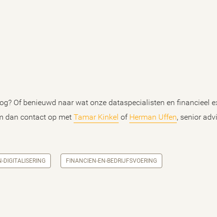
og? Of benieuwd naar wat onze dataspecialisten en financieel e
m dan contact op met
Tamar Kinkel
of
Herman Uffen
, senior adv
-DIGITALISERING
FINANCIEN-EN-BEDRIJFSVOERING