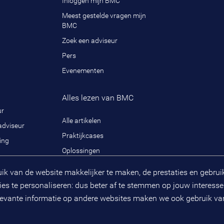
Inloggen mijn BMC
Meest gestelde vragen mijn
BMC
Zoek een adviseur
Pers
Evenementen
Alles lezen van BMC
ur
Alle artikelen
adviseur
Praktijkcases
ing
Oplossingen
 van de website makkelijker te maken, de prestaties en gebruiker
Externe handige links
len
s te personaliseren: dus beter af te stemmen op jouw interesse
ganisatie
elevante informatie op andere websites maken we ook gebruik van
Public spirit