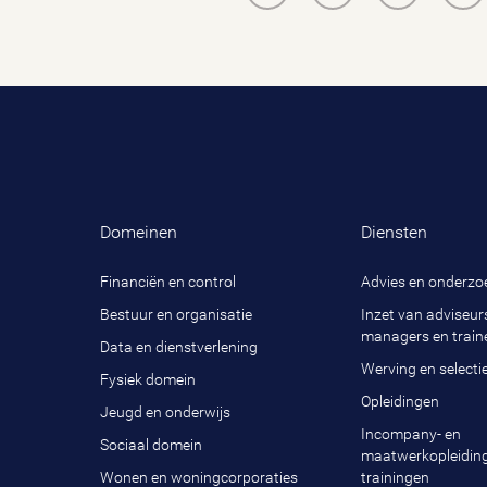
Domeinen
Diensten
Financiën en control
Advies en onderzo
Bestuur en organisatie
Inzet van adviseurs
managers en train
Data en dienstverlening
Werving en selecti
Fysiek domein
Opleidingen
Jeugd en onderwijs
Incompany- en
Sociaal domein
maatwerkopleidin
Wonen en woningcorporaties
trainingen