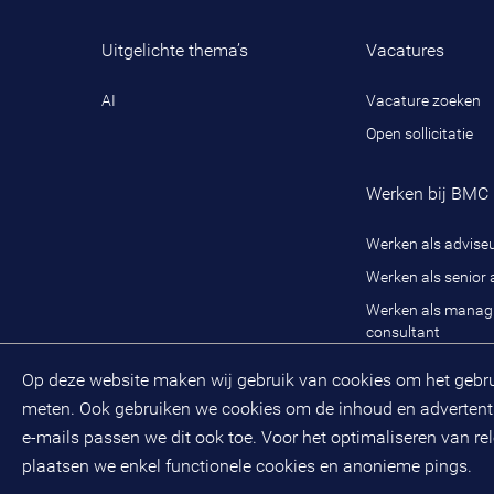
Uitgelichte thema’s
Vacatures
AI
Vacature zoeken
Open sollicitatie
Werken bij BMC
Werken als advise
Werken als senior 
Werken als manag
consultant
Ons werk
Op deze website maken wij gebruik van cookies om het gebruik
Leren en ontwikke
meten. Ook gebruiken we cookies om de inhoud en advertentie
Onze cultuur en or
e-mails passen we dit ook toe. Voor het optimaliseren van r
plaatsen we enkel functionele cookies en anonieme pings.