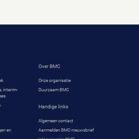
Over BMC
ek
Onze organisatie
, interim-
Duurzaam BMC
ees
e
Handige links
Algemeen contact
gen en
Aanmelden BMC-nieuwsbrief