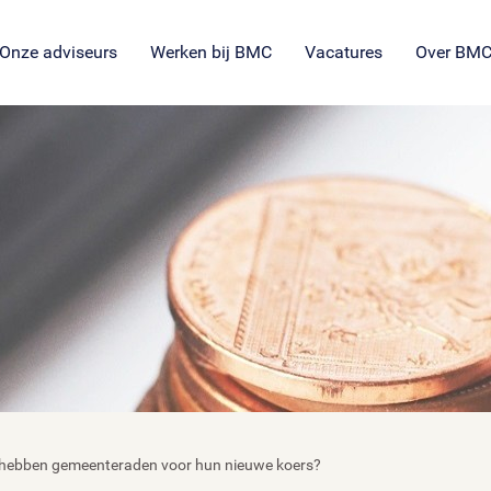
SROI voor maatschappelijke
en
ng
es
organisaties
Veil
en
ie
tie
Onze adviseurs
Werken bij BMC
Vacatures
Over BM
e hebben gemeenteraden voor hun nieuwe koers?