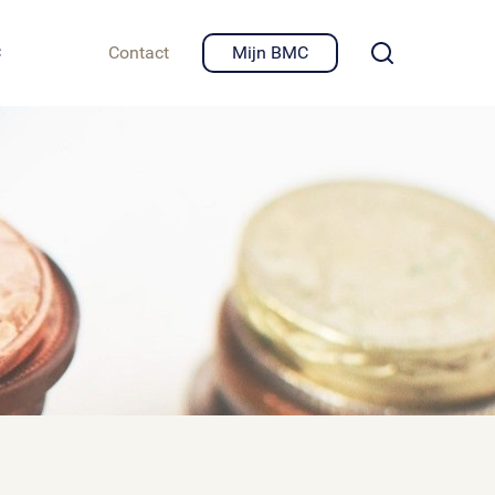
igheid en privacy
C
Contact
Mijn BMC