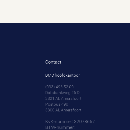
Contact
BMC hoofdkantoor
(033) 496 52 00
Databankweg 26 D
3821 AL
Amersfoort
Postbus 490
3800 AL
Amersfoort
KvK-nummer: 32078667
BTW-nummer: