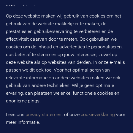
Zoek een adviseur
BMC hoofdkantoor
Pers
Op deze website maken wij gebruik van cookies om het
(033) 496 52 00
Evenementen
gebruik van de website makkelijker te maken, de
Databankweg 26 D
3821 AL
Amersfoort
prestaties en gebruikerservaring te verbeteren en de
Postbus 490
effectiviteit daarvan door te meten. Ook gebruiken we
3800 AL
Amersfoort
cookies om de inhoud en advertenties te personaliseren:
dus beter af te stemmen op jouw interesses, zowel op
KvK-nummer: 32078667
BTW-nummer: NL808663598B01
deze website als op websites van derden. In onze e-mails
passen we dit ook toe. Voor het optimaliseren van
relevante informatie op andere websites maken we ook
Volg ons op social media
gebruik van andere technieken. Wil je geen optimale
ervaring, dan plaatsen we enkel functionele cookies en
anonieme pings.
BMC is een geregistreerd handelsmerk van BMC groep B.V.
Lees ons
privacy statement
of onze
cookieverklaring
voor
meer informatie.
Copyright © 2026 BMC