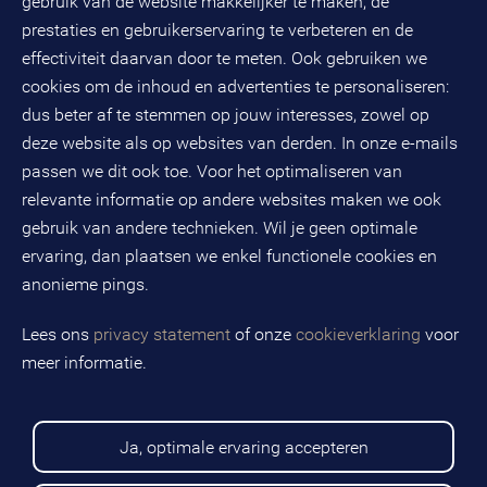
gebruik van de website makkelijker te maken, de
Databankweg 26 D
3821 AL
Amersfoort
prestaties en gebruikerservaring te verbeteren en de
Postbus 490
effectiviteit daarvan door te meten. Ook gebruiken we
3800 AL
Amersfoort
cookies om de inhoud en advertenties te personaliseren:
KvK-nummer: 32078667
dus beter af te stemmen op jouw interesses, zowel op
BTW-nummer: NL808663598B01
deze website als op websites van derden. In onze e-mails
passen we dit ook toe. Voor het optimaliseren van
relevante informatie op andere websites maken we ook
Volg ons op social media
gebruik van andere technieken. Wil je geen optimale
ervaring, dan plaatsen we enkel functionele cookies en
anonieme pings.
BMC is een geregistreerd handelsmerk van BMC groep B.V.
Lees ons
privacy statement
of onze
cookieverklaring
voor
meer informatie.
Copyright © 2026 BMC
Voorwaarden
Privacy statement
Ja, optimale ervaring accepteren
Cookies
Disclaimer
Sitemap