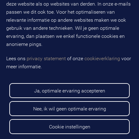
BTW-nummer: NL808663598B01
deze website als op websites van derden. In onze e-mails
passen we dit ook toe. Voor het optimaliseren van
relevante informatie op andere websites maken we ook
Volg ons op social media
gebruik van andere technieken. Wil je geen optimale
ervaring, dan plaatsen we enkel functionele cookies en
anonieme pings.
BMC is een geregistreerd handelsmerk van BMC groep B.V.
Lees ons
privacy statement
of onze
cookieverklaring
voor
meer informatie.
Copyright © 2026 BMC
Voorwaarden
Privacy statement
Ja, optimale ervaring accepteren
Cookies
Disclaimer
Sitemap
Nee, ik wil geen optimale ervaring
Cookie instellingen