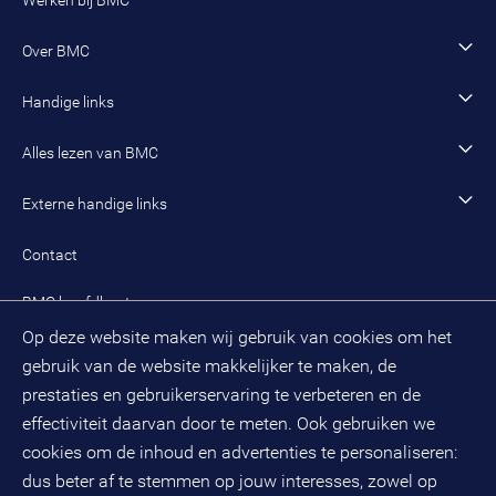
Werken bij BMC
Sociaal domein
Werving en selectie
Open sollicitatie
Wonen en woningcorporaties
Opleidingen
Werken als adviseur
Over BMC
Incompany- en maatwerkopleidingen en trainingen
Werken als senior adviseur
Onze organisatie
Handige links
Werken als managing consultant
Duurzaam BMC
Ons werk
Algemeen contact
Alles lezen van BMC
Leren en ontwikkelen
Aanmelden BMC-nieuwsbrief
Alle artikelen
Externe handige links
Onze cultuur en organisatie
Inloggen mijn BMC
Praktijkcases
Meest gestelde vragen mijn BMC
Public spirit
Contact
Oplossingen
Zoek een adviseur
BMC hoofdkantoor
Pers
Op deze website maken wij gebruik van cookies om het
(033) 496 52 00
Evenementen
gebruik van de website makkelijker te maken, de
Databankweg 26 D
3821 AL
Amersfoort
prestaties en gebruikerservaring te verbeteren en de
Postbus 490
effectiviteit daarvan door te meten. Ook gebruiken we
3800 AL
Amersfoort
cookies om de inhoud en advertenties te personaliseren:
dus beter af te stemmen op jouw interesses, zowel op
KvK-nummer: 32078667