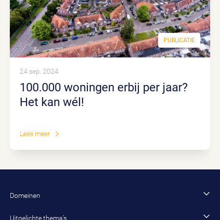
PUBLICATIE
24 sep. 2024
100.000 woningen erbij per jaar?
Het kan wél!
Lees meer
Domeinen
Financiën en control
Uitgelichte thema’s