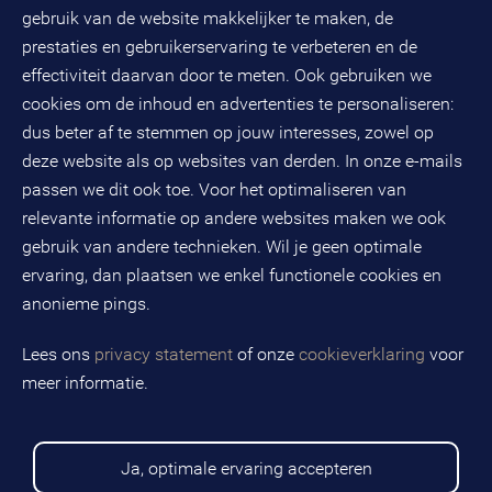
Evenementen
gebruik van de website makkelijker te maken, de
Databankweg 26 D
3821 AL
Amersfoort
prestaties en gebruikerservaring te verbeteren en de
Postbus 490
effectiviteit daarvan door te meten. Ook gebruiken we
3800 AL
Amersfoort
cookies om de inhoud en advertenties te personaliseren:
dus beter af te stemmen op jouw interesses, zowel op
KvK-nummer: 32078667
BTW-nummer: NL808663598B01
deze website als op websites van derden. In onze e-mails
passen we dit ook toe. Voor het optimaliseren van
relevante informatie op andere websites maken we ook
Volg ons op social media
gebruik van andere technieken. Wil je geen optimale
ervaring, dan plaatsen we enkel functionele cookies en
anonieme pings.
BMC is een geregistreerd handelsmerk van BMC groep B.V.
Lees ons
privacy statement
of onze
cookieverklaring
voor
meer informatie.
Copyright © 2026 BMC
Voorwaarden
Privacy statement
Ja, optimale ervaring accepteren
Cookies
Disclaimer
Sitemap