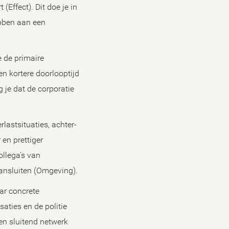
(Effect). Dit doe je in
bben aan een
e de primaire
en kortere doorlooptijd
 je dat de corporatie
astsituaties, achter-
 en prettiger
ollega’s van
aansluiten (Omgeving).
ar concrete
aties en de politie
en sluitend netwerk