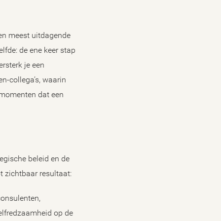
e en meest uitdagende
lfde: de ene keer stap
ersterk je een
n-collega’s, waarin
e momenten dat een
tegische beleid en de
ot zichtbaar resultaat:
consulenten,
zelfredzaamheid op de