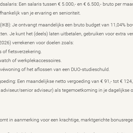
salaris: Een salaris tussen € 5.000,- en € 6.500,- bruto per ma
hankelijk van je ervaring en senioriteit.
(IKB): Je ontvangt maandelijks een bruto budget van 11,04% bove
tten. Je kunt het (deels) laten uitbetalen, gebruiken voor extra verl
n 2026) verrekenen voor doelen zoals:
 of fietsverzekering.
twatch of werkplekaccessoires.
ivéwoning of het aflossen van een DUO-studieschuld.
oeding: Een maandelijkse netto vergoeding van € 91,- tot € 124,
s adviseur/senior adviseur) als tegemoetkoming in je dagelijkse 
omt in aanmerking voor een krachtige, marktgerichte bonusregeli