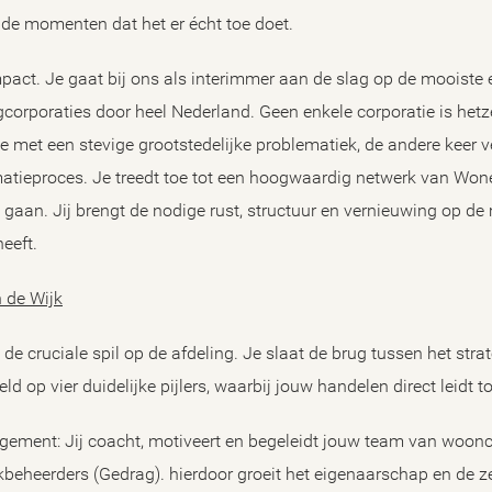
 de momenten dat het er écht toe doet.
impact. Je gaat bij ons als interimmer aan de slag op de mooist
orporaties door heel Nederland. Geen enkele corporatie is hetze
tie met een stevige grootstedelijke problematiek, de andere keer v
matieproces. Je treedt toe tot een hoogwaardig netwerk van Wone
 gaan. Jij brengt de nodige rust, structuur en vernieuwing op d
eeft.
n de Wijk
de cruciale spil op de afdeling. Je slaat de brug tussen het stra
eld op vier duidelijke pijlers, waarbij jouw handelen direct leidt t
gement: Jij coacht, motiveert en begeleidt jouw team van woon
beheerders (Gedrag). hierdoor groeit het eigenaarschap en de 