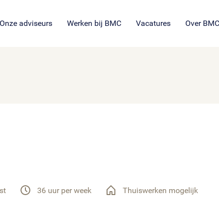
SROI voor maatschappelijke
en
ng
es
organisaties
Veil
en
ie
tie
Onze adviseurs
Werken bij BMC
Vacatures
Over BM
st
36 uur per week
Thuiswerken mogelijk