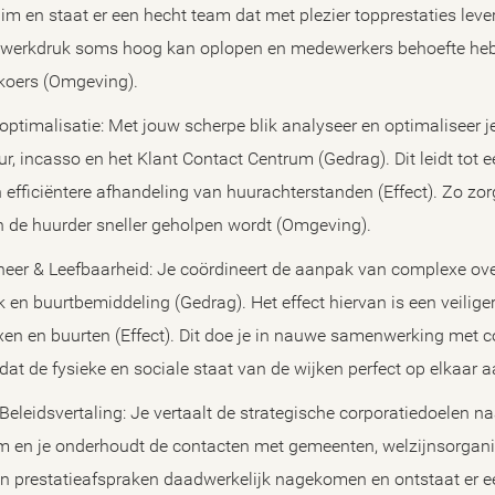
im en staat er een hecht team dat met plezier topprestaties levert 
 werkdruk soms hoog kan oplopen en medewerkers behoefte he
 koers (Omgeving).
ptimalisatie: Met jouw scherpe blik analyseer en optimaliseer j
 incasso en het Klant Contact Centrum (Gedrag). Dit leidt tot e
 efficiëntere afhandeling van huurachterstanden (Effect). Zo zorg
en de huurder sneller geholpen wordt (Omgeving).
eer & Leefbaarheid: Je coördineert de aanpak van complexe overl
en buurtbemiddeling (Gedrag). Het effect hiervan is een veiliger
xen en buurten (Effect). Dit doe je in nauwe samenwerking met c
t de fysieke en sociale staat van de wijken perfect op elkaar 
eleidsvertaling: Je vertaalt de strategische corporatiedoelen na
m en je onderhoudt de contacten met gemeenten, welzijnsorganis
n prestatieafspraken daadwerkelijk nagekomen en ontstaat er e