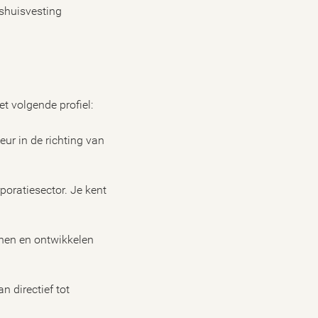
shuisvesting
t volgende profiel:
ur in de richting van
poratiesector. Je kent
chen en ontwikkelen
n directief tot