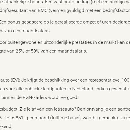
-afhankelijke bonus: Een vast bruto bedrag (met een richtlijn van
drijfsresultaat van BMC (vermenigvuldigd met een bedrijfsfactor 
Een bonus gebaseerd op je gerealiseerde omzet of uren-declarabil
4% van een maandsalaris.
r buitengewone en uitzonderlijke prestaties in de markt kan de 
gte van 25% of 50% van een maandsalaris.
eauto (EV): Je krijgt de beschikking over een representatieve, 100
pas voor alle publieke laadpunten in Nederland. Indien gewenst 
e binnen de RGN-kaders wordt vergoed.
itsbudget: Zie je af van een leaseauto? Dan ontvang je een aantre
- tot € 851,- per maand (fulltime basis), waarbij gemaakte zakel
ekend.