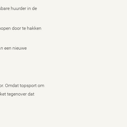
sbare huurder in de
knopen door te hakken
van een nieuwe
tor. Omdat topsport om
kket tegenover dat