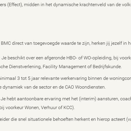
s (Effect), midden in het dynamische krachtenveld van de volk
MC direct van toegevoegde waarde te zijn, herken jij jezelf in he
 Je beschikt over een afgeronde HBO- of WO-opleiding, bij voorke
sche Dienstverlening, Facility Management of Bedrijfskunde.
inimaal 3 tot 5 jaar relevante werkervaring binnen de woningcor
 de dynamiek van de sector en de CAO Woondiensten.
 Je hebt aantoonbare ervaring met het (interim) aansturen, coa
bij voorkeur Wonen, Verhuur of KCC).
eider die snel situationele behoeften herkent en hierop acteert (va