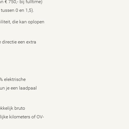
 € 750,- bij fulltime)
tussen 0 en 1,5).
iteit, die kan oplopen
directie een extra
% elektrische
kun je een laadpaal
kkelijk bruto
ijke kilometers of OV-