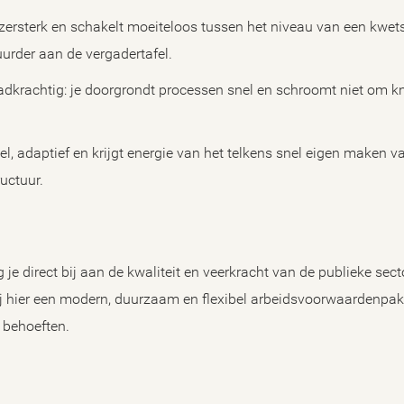
zersterk en schakelt moeiteloos tussen het niveau van een kwet
uurder aan de vergadertafel.
adkrachtig: je doorgrondt processen snel en schroomt niet om 
ibel, adaptief en krijgt energie van het telkens snel eigen maken 
ructuur.
e direct bij aan de kwaliteit en veerkracht van de publieke sec
n wij hier een modern, duurzaam en flexibel arbeidsvoorwaardenpa
e behoeften.