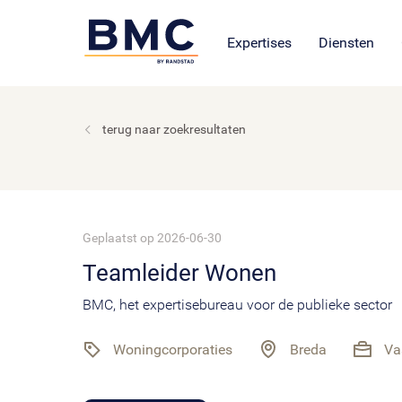
Leren en ontwikkel
BMC Uitvoeri
Vacatur
BMC academie: opleiding
Onze cultuur en organisat
Open sollicita
Expertises
Diensten
terug naar zoekresultaten
Geplaatst op 2026-06-30
Teamleider Wonen
BMC, het expertisebureau voor de publieke sector
Woningcorporaties
Breda
Va