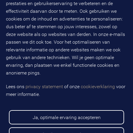
3821 AL
Amersfoort
prestaties en gebruikerservaring te verbeteren en de
Postbus 490
effectiviteit daarvan door te meten. Ook gebruiken we
3800 AL
Amersfoort
cookies om de inhoud en advertenties te personaliseren:
dus beter af te stemmen op jouw interesses, zowel op
KvK-nummer: 32078667
BTW-nummer: NL808663598B01
deze website als op websites van derden. In onze e-mails
passen we dit ook toe. Voor het optimaliseren van
relevante informatie op andere websites maken we ook
Volg ons op social media
gebruik van andere technieken. Wil je geen optimale
ervaring, dan plaatsen we enkel functionele cookies en
anonieme pings.
BMC is een geregistreerd handelsmerk van BMC groep B.V.
Lees ons
privacy statement
of onze
cookieverklaring
voor
meer informatie.
Copyright © 2026 BMC
Voorwaarden
Privacy statement
Ja, optimale ervaring accepteren
Cookies
Disclaimer
Sitemap