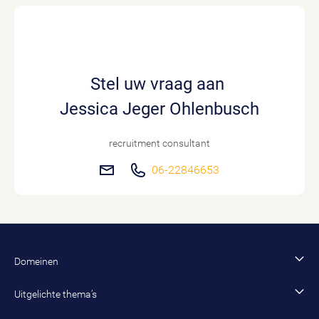
Stel uw vraag aan
Jessica Jeger Ohlenbusch
recruitment consultant
06-22846653
Domeinen
Financiën en control
Uitgelichte thema’s
Bestuur en organisatie