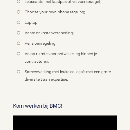
Leaseauto met laadpas of vervoersbudget;
Choose-your-own-phone regeling;
Laptop;
Vaste onkostenvergoeding;
Pensioenregeling;
Volop ruimte voor ontwikkeling binnen je
contracturen;
Samenwerking met leuke collega’s met een grote
diversiteit aan expertise.
Kom werken bij BMC!